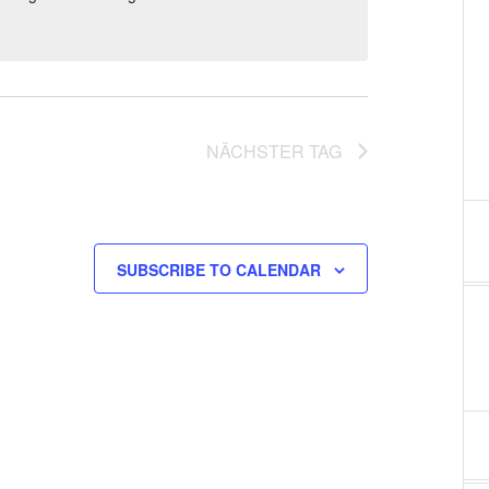
l
t
u
NÄCHSTER TAG
n
g
A
SUBSCRIBE TO CALENDAR
n
s
i
c
h