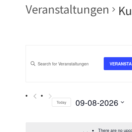
Veranstaltungen
Ku
V
e
E
VERANSTA
n
r
t
e
a
r
09-08-2026
n
K
Today
e
S
s
y
e
w
t
l
There are no upc