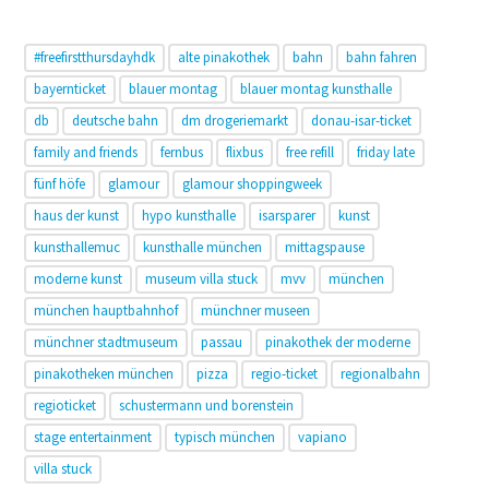
#freefirstthursdayhdk
alte pinakothek
bahn
bahn fahren
bayernticket
blauer montag
blauer montag kunsthalle
db
deutsche bahn
dm drogeriemarkt
donau-isar-ticket
family and friends
fernbus
flixbus
free refill
friday late
fünf höfe
glamour
glamour shoppingweek
haus der kunst
hypo kunsthalle
isarsparer
kunst
kunsthallemuc
kunsthalle münchen
mittagspause
moderne kunst
museum villa stuck
mvv
münchen
münchen hauptbahnhof
münchner museen
münchner stadtmuseum
passau
pinakothek der moderne
pinakotheken münchen
pizza
regio-ticket
regionalbahn
regioticket
schustermann und borenstein
stage entertainment
typisch münchen
vapiano
villa stuck