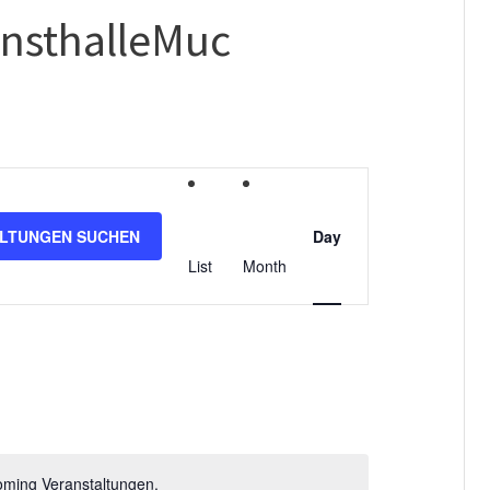
nsthalleMuc
V
e
LTUNGEN SUCHEN
Day
r
List
Month
a
n
s
t
a
oming Veranstaltungen.