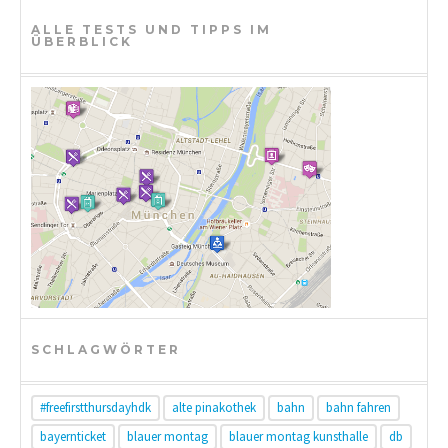
g
ALLE TESTS UND TIPPS IM
ÜBERBLICK
a
t
i
o
n
SCHLAGWÖRTER
#freefirstthursdayhdk
alte pinakothek
bahn
bahn fahren
bayernticket
blauer montag
blauer montag kunsthalle
db