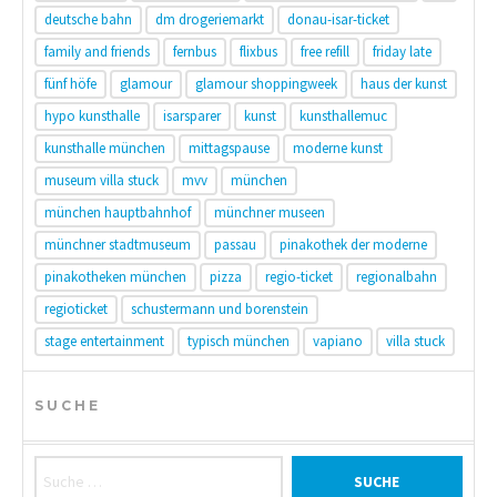
deutsche bahn
dm drogeriemarkt
donau-isar-ticket
family and friends
fernbus
flixbus
free refill
friday late
fünf höfe
glamour
glamour shoppingweek
haus der kunst
hypo kunsthalle
isarsparer
kunst
kunsthallemuc
kunsthalle münchen
mittagspause
moderne kunst
museum villa stuck
mvv
münchen
münchen hauptbahnhof
münchner museen
münchner stadtmuseum
passau
pinakothek der moderne
pinakotheken münchen
pizza
regio-ticket
regionalbahn
regioticket
schustermann und borenstein
stage entertainment
typisch münchen
vapiano
villa stuck
SUCHE
Suche nach: