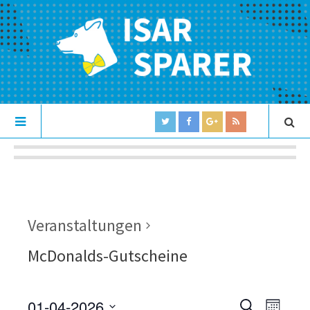
Veranstaltungen
McDonalds-Gutscheine
01-04-2026
V
V
S