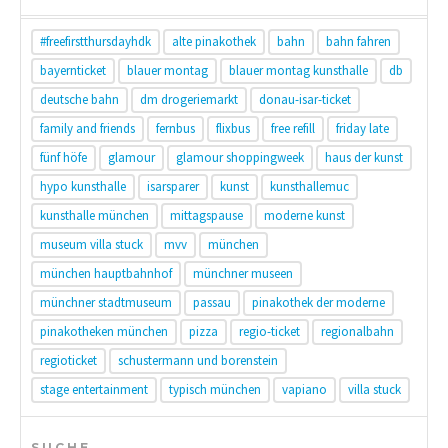
#freefirstthursdayhdk
alte pinakothek
bahn
bahn fahren
bayernticket
blauer montag
blauer montag kunsthalle
db
deutsche bahn
dm drogeriemarkt
donau-isar-ticket
family and friends
fernbus
flixbus
free refill
friday late
fünf höfe
glamour
glamour shoppingweek
haus der kunst
hypo kunsthalle
isarsparer
kunst
kunsthallemuc
kunsthalle münchen
mittagspause
moderne kunst
museum villa stuck
mvv
münchen
münchen hauptbahnhof
münchner museen
münchner stadtmuseum
passau
pinakothek der moderne
pinakotheken münchen
pizza
regio-ticket
regionalbahn
regioticket
schustermann und borenstein
stage entertainment
typisch münchen
vapiano
villa stuck
SUCHE