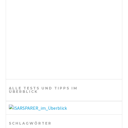
t
i
o
n
ALLE TESTS UND TIPPS IM
ÜBERBLICK
SCHLAGWÖRTER