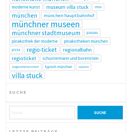
museum villa stuck
moderne kunst
mvv
münchen
münchen hauptbahnhof
münchner museen
münchner stadtmuseum
passau
pinakothek der moderne
pinakotheken münchen
regio-ticket
regionalbahn
pizza
regioticket
schustermann und borenstein
typisch münchen
stage entertainment
vapiano
villa stuck
SUCHE
Suche nach:
LETZTE BEITRÄGE