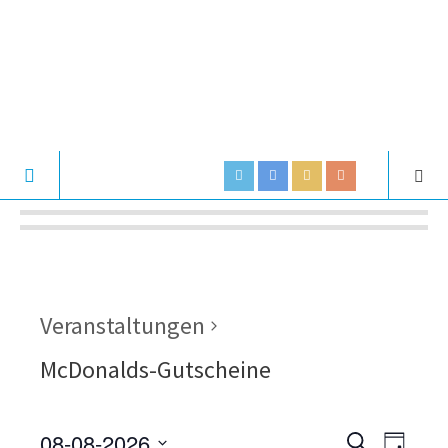
Veranstaltungen
McDonalds-Gutscheine
08-08-2026
V
V
S