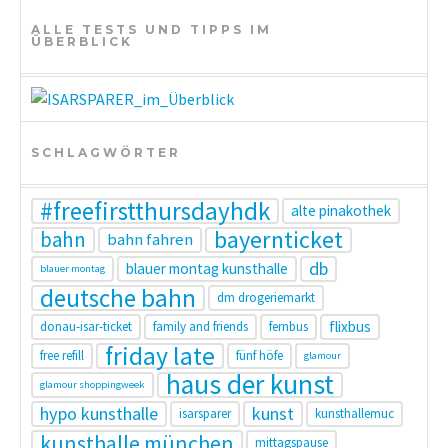
t
ALLE TESTS UND TIPPS IM
ÜBERBLICK
i
o
n
SCHLAGWÖRTER
#freefirstthursdayhdk
alte pinakothek
bayernticket
bahn
bahn fahren
db
blauer montag kunsthalle
blauer montag
deutsche bahn
dm drogeriemarkt
flixbus
donau-isar-ticket
family and friends
fernbus
friday late
free refill
fünf höfe
glamour
haus der kunst
glamour shoppingweek
hypo kunsthalle
kunst
isarsparer
kunsthallemuc
kunsthalle münchen
mittagspause