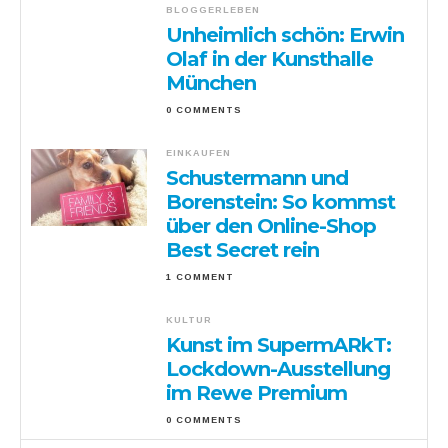
BLOGGERLEBEN
Unheimlich schön: Erwin
Olaf in der Kunsthalle
München
0 COMMENTS
EINKAUFEN
Schustermann und
Borenstein: So kommst
über den Online-Shop
Best Secret rein
1 COMMENT
KULTUR
Kunst im SupermARkT:
Lockdown-Ausstellung
im Rewe Premium
0 COMMENTS