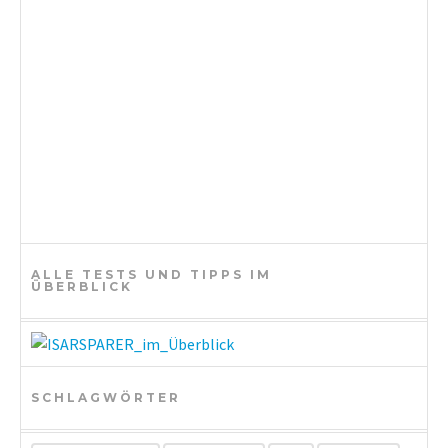
i
o
n
ALLE TESTS UND TIPPS IM
ÜBERBLICK
SCHLAGWÖRTER