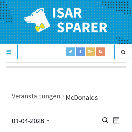
Veranstaltungen
McDonalds
01-04-2026
V
V
S
M
U
e
S
O
e
C