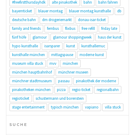
#freefirstthursdayhdk
alte pinakothek
bahn
bahn fahren
bayernticket
blauer montag
blauer montag kunsthalle
db
deutsche bahn
dm drogeriemarkt
donau-isar-ticket
family and friends
fernbus
flixbus
free refill
friday late
fünf höfe
glamour
glamour shoppingweek
haus der kunst
hypo kunsthalle
isarsparer
kunst
kunsthallemuc
kunsthalle münchen
mittagspause
moderne kunst
museum villa stuck
mvv
münchen
münchen hauptbahnhof
münchner museen
münchner stadtmuseum
passau
pinakothek der moderne
pinakotheken münchen
pizza
regio-ticket
regionalbahn
regioticket
schustermann und borenstein
stage entertainment
typisch münchen
vapiano
villa stuck
SUCHE