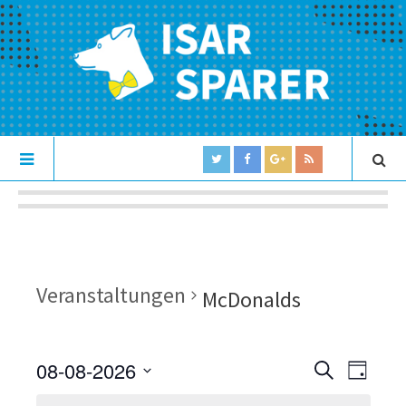
Veranstaltungen
McDonalds
08-08-2026
V
V
S
D
U
e
S
A
e
C