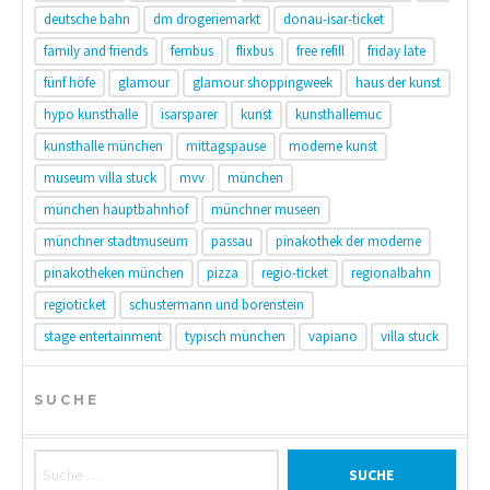
deutsche bahn
dm drogeriemarkt
donau-isar-ticket
family and friends
fernbus
flixbus
free refill
friday late
fünf höfe
glamour
glamour shoppingweek
haus der kunst
hypo kunsthalle
isarsparer
kunst
kunsthallemuc
kunsthalle münchen
mittagspause
moderne kunst
museum villa stuck
mvv
münchen
münchen hauptbahnhof
münchner museen
münchner stadtmuseum
passau
pinakothek der moderne
pinakotheken münchen
pizza
regio-ticket
regionalbahn
regioticket
schustermann und borenstein
stage entertainment
typisch münchen
vapiano
villa stuck
SUCHE
Suche nach: