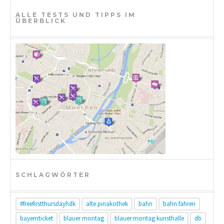
i
ALLE TESTS UND TIPPS IM
ÜBERBLICK
o
n
SCHLAGWÖRTER
#freefirstthursdayhdk
alte pinakothek
bahn
bahn fahren
bayernticket
blauer montag
blauer montag kunsthalle
db