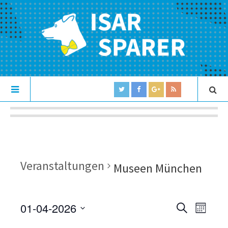
Veranstaltungen
Museen München
01-04-2026
V
V
S
M
U
e
S
O
e
C