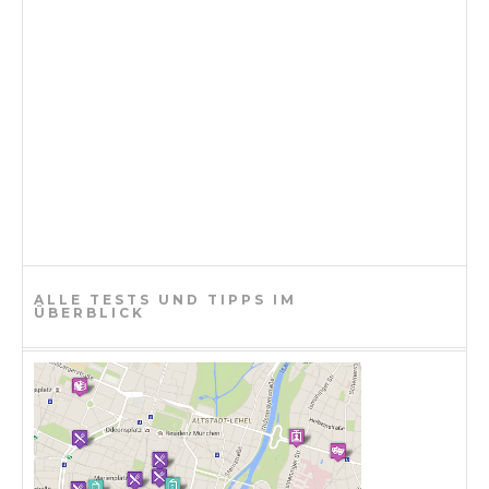
i
o
n
ALLE TESTS UND TIPPS IM
ÜBERBLICK