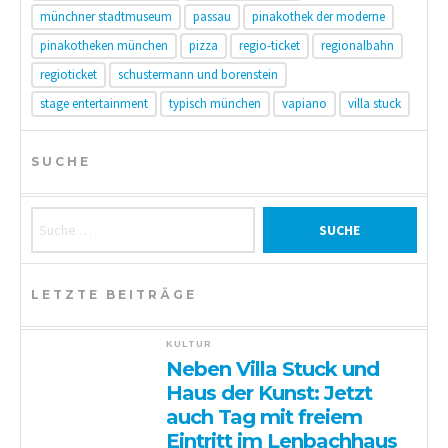
münchner stadtmuseum
passau
pinakothek der moderne
pinakotheken münchen
pizza
regio-ticket
regionalbahn
regioticket
schustermann und borenstein
stage entertainment
typisch münchen
vapiano
villa stuck
SUCHE
Suche nach:
LETZTE BEITRÄGE
KULTUR
Neben Villa Stuck und
Haus der Kunst: Jetzt
auch Tag mit freiem
Eintritt im Lenbachhaus