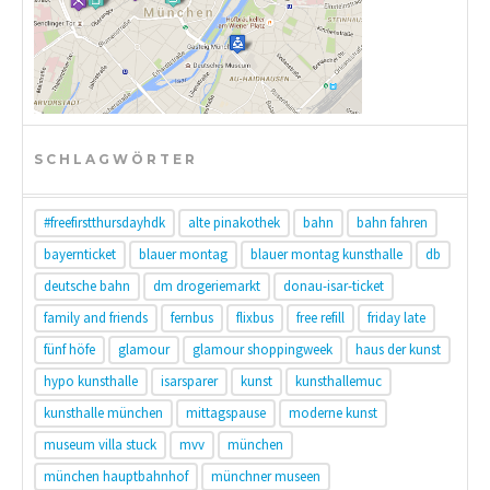
SCHLAGWÖRTER
#freefirstthursdayhdk
alte pinakothek
bahn
bahn fahren
bayernticket
blauer montag
blauer montag kunsthalle
db
deutsche bahn
dm drogeriemarkt
donau-isar-ticket
family and friends
fernbus
flixbus
free refill
friday late
fünf höfe
glamour
glamour shoppingweek
haus der kunst
hypo kunsthalle
isarsparer
kunst
kunsthallemuc
kunsthalle münchen
mittagspause
moderne kunst
museum villa stuck
mvv
münchen
münchen hauptbahnhof
münchner museen