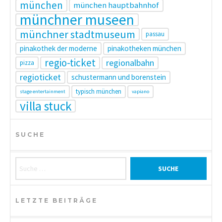
münchen
münchen hauptbahnhof
münchner museen
münchner stadtmuseum
passau
pinakothek der moderne
pinakotheken münchen
regio-ticket
regionalbahn
pizza
regioticket
schustermann und borenstein
typisch münchen
stage entertainment
vapiano
villa stuck
SUCHE
Suche nach:
LETZTE BEITRÄGE