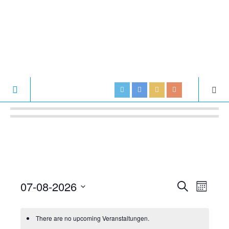
07-08-2026
V
V
S
M
U
e
S
O
e
C
N
e
r
H
There are no upcoming Veranstaltungen.
r
T
l
E