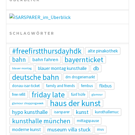
SCHLAGWÖRTER
#freefirstthursdayhdk
alte pinakothek
bayernticket
bahn
bahn fahren
db
blauer montag kunsthalle
blauer montag
deutsche bahn
dm drogeriemarkt
flixbus
donau-isar-ticket
family and friends
fernbus
friday late
free refill
fünf höfe
glamour
haus der kunst
glamour shoppingweek
hypo kunsthalle
kunst
isarsparer
kunsthallemuc
kunsthalle münchen
mittagspause
museum villa stuck
moderne kunst
mvv