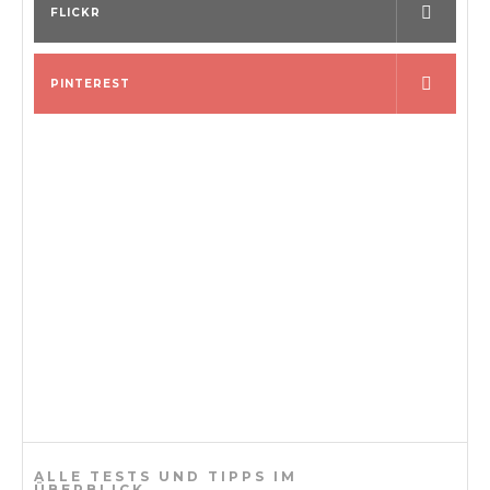
o
FLICKR
n
PINTEREST
ALLE TESTS UND TIPPS IM
ÜBERBLICK