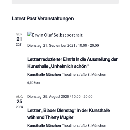
H
a
e
a
n
c
n
t
Latest Past Veranstaltungen
s
d
s
t
a
SEP
t
t
a
21
e
2021
Dienstag, 21. September 2021 / 10:00
-
20:00
l
a
.
t
l
Letzter reduzierter Eintritt in die Ausstellung der
u
Kunsthalle „Unheimlich schön“
t
n
Kunsthalle München
Theatinerstraße 8, München
u
g
6,50Euro
n
A
Dienstag, 25. August 2020 / 10:00
-
20:00
AUG
g
25
n
2020
s
Letzter „Blauer Dienstag“ in der Kunsthalle
e
während Thierry Mugler
i
n
Kunsthalle München
Theatinerstraße 8, München
c