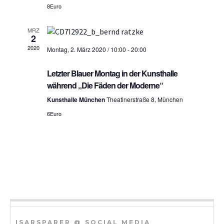
S
8Euro
h
u
t
MRZ
2
c
e
2020
Montag, 2. März 2020 / 10:00
-
20:00
h
n
Letzter Blauer Montag in der Kunsthalle
n
-
während „Die Fäden der Moderne“
a
u
Kunsthalle München
Theatinerstraße 8, München
v
n
6Euro
i
d
g
A
a
n
t
i
s
o
i
n
c
ISARSPARER @ SOCIAL MEDIA