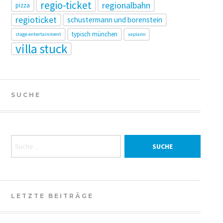
regio-ticket
regionalbahn
pizza
regioticket
schustermann und borenstein
typisch münchen
stage entertainment
vapiano
villa stuck
SUCHE
Suche nach:
LETZTE BEITRÄGE