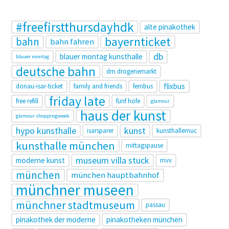
#freefirstthursdayhdk
alte pinakothek
bayernticket
bahn
bahn fahren
db
blauer montag kunsthalle
blauer montag
deutsche bahn
dm drogeriemarkt
flixbus
donau-isar-ticket
family and friends
fernbus
friday late
free refill
fünf höfe
glamour
haus der kunst
glamour shoppingweek
hypo kunsthalle
kunst
isarsparer
kunsthallemuc
kunsthalle münchen
mittagspause
museum villa stuck
moderne kunst
mvv
münchen
münchen hauptbahnhof
münchner museen
münchner stadtmuseum
passau
pinakothek der moderne
pinakotheken münchen