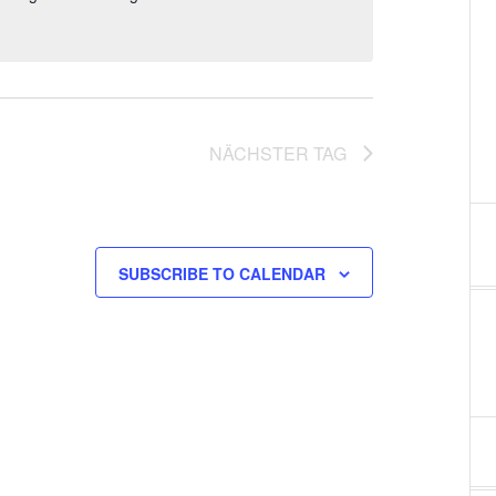
l
t
u
NÄCHSTER TAG
n
g
A
SUBSCRIBE TO CALENDAR
n
s
i
c
h