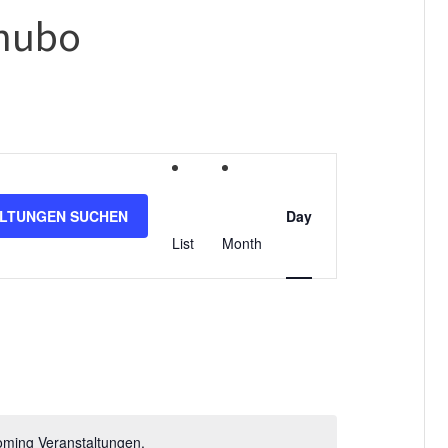
hubo
V
e
LTUNGEN SUCHEN
Day
r
List
Month
a
n
s
t
a
oming Veranstaltungen.