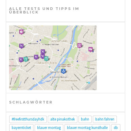
t
ALLE TESTS UND TIPPS IM
ÜBERBLICK
i
o
n
SCHLAGWÖRTER
#freefirstthursdayhdk
alte pinakothek
bahn
bahn fahren
bayernticket
blauer montag
blauer montag kunsthalle
db