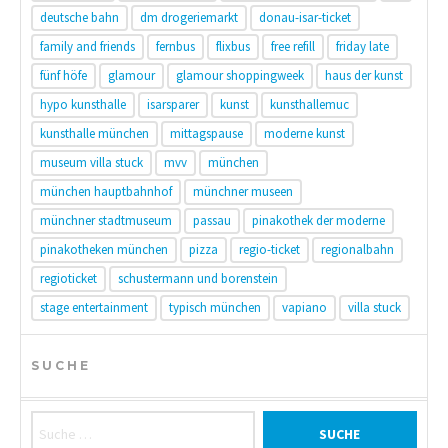
deutsche bahn
dm drogeriemarkt
donau-isar-ticket
family and friends
fernbus
flixbus
free refill
friday late
fünf höfe
glamour
glamour shoppingweek
haus der kunst
hypo kunsthalle
isarsparer
kunst
kunsthallemuc
kunsthalle münchen
mittagspause
moderne kunst
museum villa stuck
mvv
münchen
münchen hauptbahnhof
münchner museen
münchner stadtmuseum
passau
pinakothek der moderne
pinakotheken münchen
pizza
regio-ticket
regionalbahn
regioticket
schustermann und borenstein
stage entertainment
typisch münchen
vapiano
villa stuck
SUCHE
Suche nach: