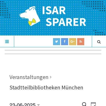
Veranstaltungen
Stadtteilbibliotheken München
23-06-2025
V
V
S