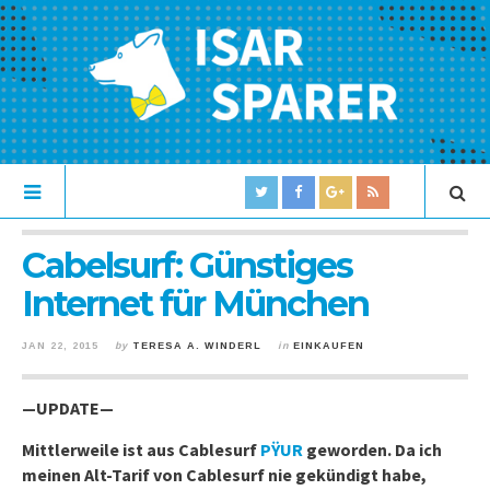
Cabelsurf: Günstiges
Internet für München
JAN 22, 2015
by
TERESA A. WINDERL
in
EINKAUFEN
—UPDATE—
Mittlerweile ist aus Cablesurf
PŸUR
geworden. Da ich
meinen Alt-Tarif von Cablesurf nie gekündigt habe,