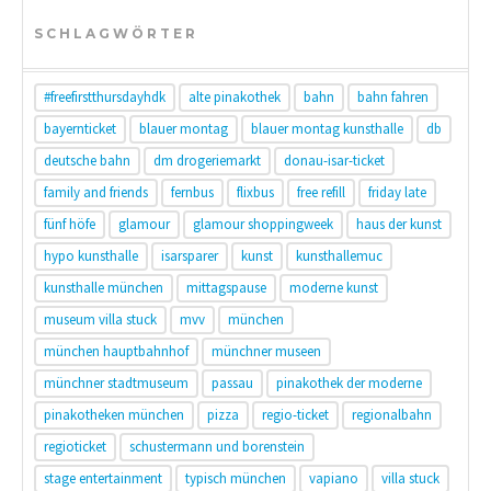
SCHLAGWÖRTER
#freefirstthursdayhdk
alte pinakothek
bahn
bahn fahren
bayernticket
blauer montag
blauer montag kunsthalle
db
deutsche bahn
dm drogeriemarkt
donau-isar-ticket
family and friends
fernbus
flixbus
free refill
friday late
fünf höfe
glamour
glamour shoppingweek
haus der kunst
hypo kunsthalle
isarsparer
kunst
kunsthallemuc
kunsthalle münchen
mittagspause
moderne kunst
museum villa stuck
mvv
münchen
münchen hauptbahnhof
münchner museen
münchner stadtmuseum
passau
pinakothek der moderne
pinakotheken münchen
pizza
regio-ticket
regionalbahn
regioticket
schustermann und borenstein
stage entertainment
typisch münchen
vapiano
villa stuck