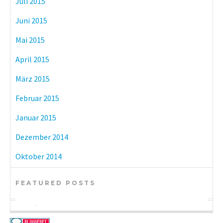
Juli 2015
Juni 2015
Mai 2015
April 2015
März 2015
Februar 2015
Januar 2015
Dezember 2014
Oktober 2014
FEATURED POSTS
BÜCHER
KULTUR
BÜCHER
eBook-Reader im Vergleich: Tolino vs.
Münchner Museen mit freiem Eintritt
DIY-Adventskalender zum kleinen Preis