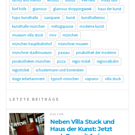
family and friends
fernbus
flixbus
free refill
friday late
fünf höfe
glamour
glamour shoppingweek
haus der kunst
hypo kunsthalle
isarsparer
kunst
kunsthallemuc
kunsthalle münchen
mittagspause
moderne kunst
museum villa stuck
mvv
münchen
münchen hauptbahnhof
münchner museen
münchner stadtmuseum
passau
pinakothek der moderne
pinakotheken münchen
pizza
regio-ticket
regionalbahn
regioticket
schustermann und borenstein
stage entertainment
typisch münchen
vapiano
villa stuck
LETZTE BEITRÄGE
KULTUR
Neben Villa Stuck und
Haus der Kunst: Jetzt