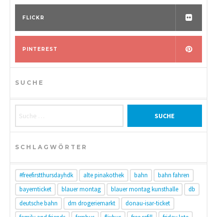
FLICKR
PINTEREST
SUCHE
Suche nach:
SCHLAGWÖRTER
#freefirstthursdayhdk
alte pinakothek
bahn
bahn fahren
bayernticket
blauer montag
blauer montag kunsthalle
db
deutsche bahn
dm drogeriemarkt
donau-isar-ticket