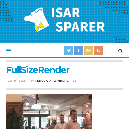
FullSizeRender
FEB 20, 2015
by
TERESA A. WINDERL
in