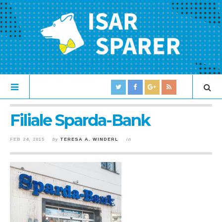
Filiale Sparda-Bank
FEB 24, 2015
by
TERESA A. WINDERL
in