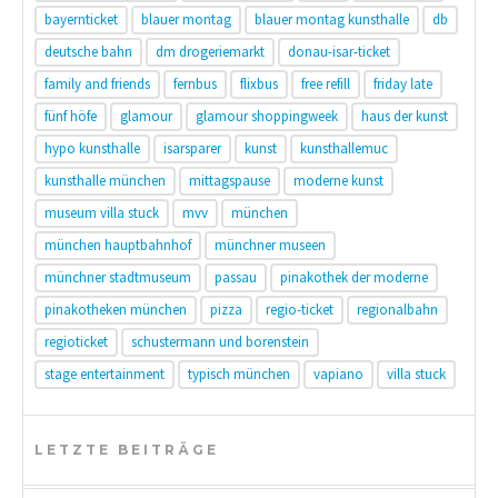
bayernticket
blauer montag
blauer montag kunsthalle
db
deutsche bahn
dm drogeriemarkt
donau-isar-ticket
family and friends
fernbus
flixbus
free refill
friday late
fünf höfe
glamour
glamour shoppingweek
haus der kunst
hypo kunsthalle
isarsparer
kunst
kunsthallemuc
kunsthalle münchen
mittagspause
moderne kunst
museum villa stuck
mvv
münchen
münchen hauptbahnhof
münchner museen
münchner stadtmuseum
passau
pinakothek der moderne
pinakotheken münchen
pizza
regio-ticket
regionalbahn
regioticket
schustermann und borenstein
stage entertainment
typisch münchen
vapiano
villa stuck
LETZTE BEITRÄGE