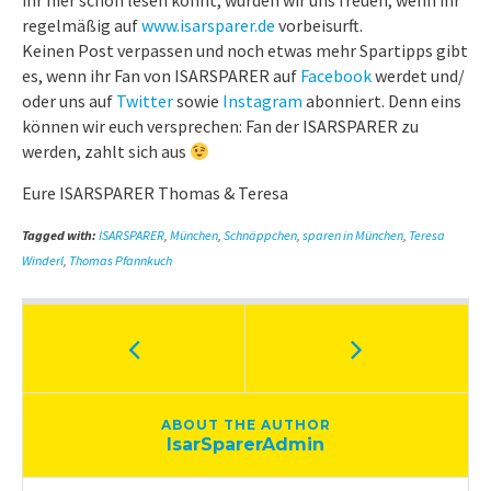
ihr hier schon lesen könnt, würden wir uns freuen, wenn ihr
regelmäßig auf
www.isarsparer.de
vorbeisurft.
Keinen Post verpassen und noch etwas mehr Spartipps gibt
es, wenn ihr Fan von ISARSPARER auf
Facebook
werdet und/
oder uns auf
Twitter
sowie
Instagram
abonniert. Denn eins
können wir euch versprechen: Fan der ISARSPARER zu
werden, zahlt sich aus
Eure ISARSPARER Thomas & Teresa
Tagged with:
ISARSPARER
,
München
,
Schnäppchen
,
sparen in München
,
Teresa
Winderl
,
Thomas Pfannkuch
ABOUT THE AUTHOR
IsarSparerAdmin