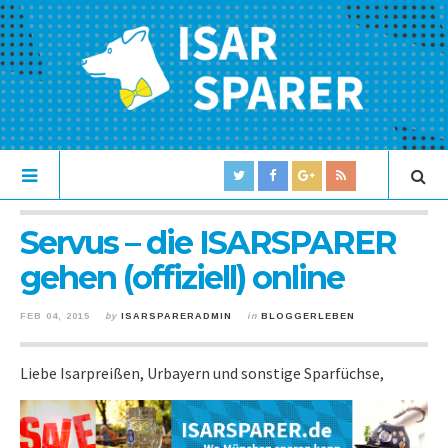
Servus – die ISARSPARER
gehen (offiziell) online
FEB 04, 2015
by
ISARSPARERADMIN
in
BLOGGERLEBEN
Liebe Isarpreißen, Urbayern und sonstige Sparfüchse,