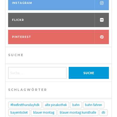
INSTAGRAM
FLICKR
PINTEREST
SUCHE
Suche nach:
SCHLAGWÖRTER
#freefirstthursdayhdk
alte pinakothek
bahn
bahn fahren
bayernticket
blauer montag
blauer montag kunsthalle
db