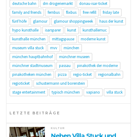
deutsche bahn
dm drogeriemarkt
donau-isar-ticket
family and friends
fernbus
flixbus
free refill
friday late
fünf höfe
glamour
glamour shoppingweek
haus der kunst
hypo kunsthalle
isarsparer
kunst
kunsthallemuc
kunsthalle münchen
mittagspause
moderne kunst
museum villa stuck
mvv
münchen
münchen hauptbahnhof
münchner museen
münchner stadtmuseum
passau
pinakothek der moderne
pinakotheken münchen
pizza
regio-ticket
regionalbahn
regioticket
schustermann und borenstein
stage entertainment
typisch münchen
vapiano
villa stuck
LETZTE BEITRÄGE
KULTUR
Neben Villa Stuck und