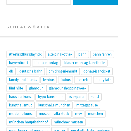
SCHLAGWÖRTER
#freefirstthursdayhdk
alte pinakothek
bahn
bahn fahren
bayernticket
blauer montag
blauer montag kunsthalle
db
deutsche bahn
dm drogeriemarkt
donau-isar-ticket
family and friends
fernbus
flixbus
free refill
friday late
fünf höfe
glamour
glamour shoppingweek
haus der kunst
hypo kunsthalle
isarsparer
kunst
kunsthallemuc
kunsthalle münchen
mittagspause
moderne kunst
museum villa stuck
mvv
münchen
münchen hauptbahnhof
münchner museen
münchner stadtmuseum
passau
pinakothek der moderne