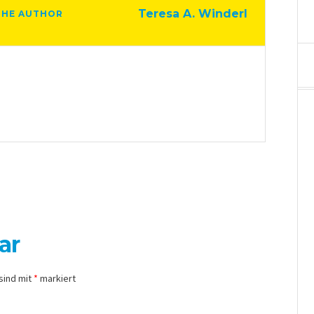
Teresa A. Winderl
THE AUTHOR
ar
sind mit
*
markiert