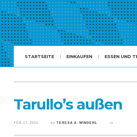
STARTSEITE
EINKAUFEN
ESSEN UND T
Tarullo’s außen
FEB 17, 2015
by
TERESA A. WINDERL
in