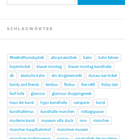
SCHLAGWÖRTER
#freefirstthursdayhdk
alte pinakothek
bahn
bahn fahren
bayernticket
blauer montag
blauer montag kunsthalle
db
deutsche bahn
dm drogeriemarkt
donau-isar-ticket
family and friends
fernbus
flixbus
free refill
friday late
fünf höfe
glamour
glamour shoppingweek
haus der kunst
hypo kunsthalle
isarsparer
kunst
kunsthallemuc
kunsthalle münchen
mittagspause
moderne kunst
museum villa stuck
mvv
münchen
münchen hauptbahnhof
münchner museen
münchner stadtmuseum
passau
pinakothek der moderne