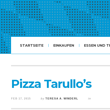
STARTSEITE
EINKAUFEN
ESSEN UND T
Pizza Tarullo’s
FEB 17, 2015
by
TERESA A. WINDERL
in