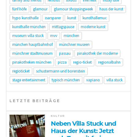
family and friends
fernbus
flixbus
free refill
friday late
fünf höfe
glamour
glamour shoppingweek
haus der kunst
hypo kunsthalle
isarsparer
kunst
kunsthallemuc
kunsthalle münchen
mittagspause
moderne kunst
museum villa stuck
mvv
münchen
münchen hauptbahnhof
münchner museen
münchner stadtmuseum
passau
pinakothek der moderne
pinakotheken münchen
pizza
regio-ticket
regionalbahn
regioticket
schustermann und borenstein
stage entertainment
typisch münchen
vapiano
villa stuck
LETZTE BEITRÄGE
KULTUR
Neben Villa Stuck und
Haus der Kunst: Jetzt