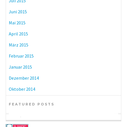
Juli 2015
Juni 2015
Mai 2015
April 2015
März 2015
Februar 2015
Januar 2015
Dezember 2014
Oktober 2014
FEATURED POSTS
BÜCHER
KULTUR
BÜCHER
eBook-Reader im Vergleich: Tolino vs.
Münchner Museen mit freiem Eintritt
DIY-Adventskalender zum kleinen Preis