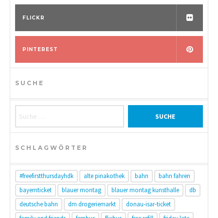
FLICKR
PINTEREST
SUCHE
Suche nach:
SCHLAGWÖRTER
#freefirstthursdayhdk
alte pinakothek
bahn
bahn fahren
bayernticket
blauer montag
blauer montag kunsthalle
db
deutsche bahn
dm drogeriemarkt
donau-isar-ticket