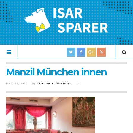
Manzil München innen
MRZ 29, 2015
by
TERESA A. WINDERL
in