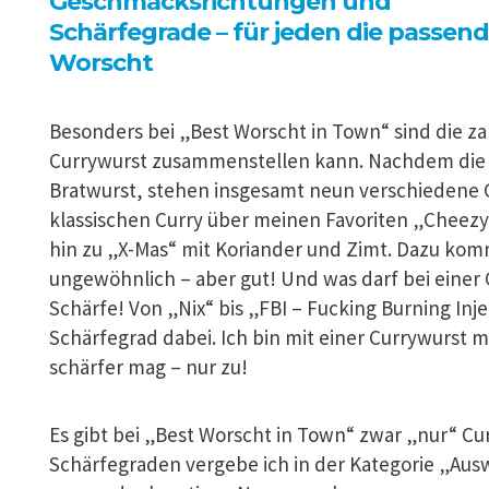
Geschmacksrichtungen und
Schärfegrade – für jeden die passen
Worscht
Besonders bei „Best Worscht in Town“ sind die za
Currywurst zusammenstellen kann. Nachdem die W
Bratwurst, stehen insgesamt neun verschiedene
klassischen Curry über meinen Favoriten „Cheezy 
hin zu „X-Mas“ mit Koriander und Zimt. Dazu kom
ungewöhnlich – aber gut! Und was darf bei einer 
Schärfe! Von „Nix“ bis „FBI – Fucking Burning Inj
Schärfegrad dabei. Ich bin mit einer Currywurst m
schärfer mag – nur zu!
Es gibt bei „Best Worscht in Town“ zwar „nur“ Cur
Schärfegraden vergebe ich in der Kategorie „Aus