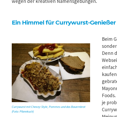
wegen der kreativen Namensgebungen.
Ein Himmel für Currywurst-Genießer
Beim G
sondern
Denn di
Websei
einfach
kaufen
gebrat
Mayonn
Foods. 
je prob
Currywurst mit Cheezy-Style, Pommes und das Bauernbrot
Curryw
(Foto: Pfannkuch)
Meinun