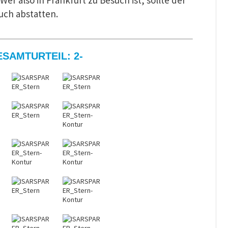
Wer also in Frankfurt zu Besuch ist, sollte der
uch abstatten.
SAMTURTEIL: 2-