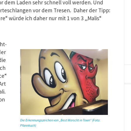
vor dem Laden sehr schnell voll werden. Und
arteschlangen vor dem Tresen. Daher der Tipp:
e“ würde ich daher nur mit 1 von 3 „Malis“
ht-
der
die
rch
ce“
Art
li.
von
Die Erkennungszeichen von „Best Worscht in Town“ (Foto:
Pfannkuch)