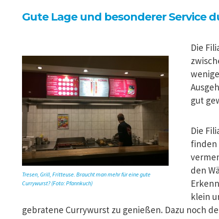
Gute Lage und besonderer Service d
Die Fil
zwisch
wenige
Ausgehv
gut gew
Die Fil
finden 
vermen
den Wä
Tresen, Grill, Fritteuse. Braucht man mehr für eine gute
Erkennu
Currywurst? (Foto: Pfannkuch)
klein u
gebratene Currywurst zu genießen. Dazu noch der Tr