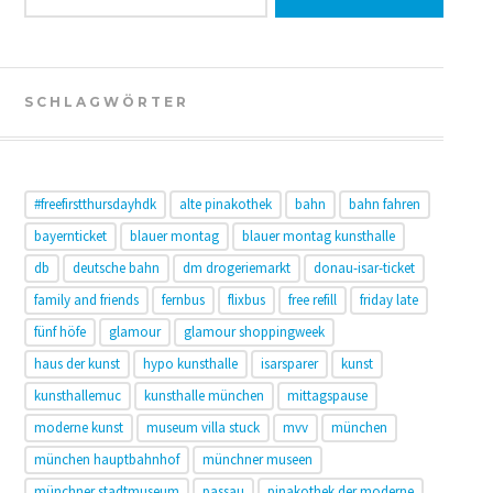
SCHLAGWÖRTER
#freefirstthursdayhdk
alte pinakothek
bahn
bahn fahren
bayernticket
blauer montag
blauer montag kunsthalle
db
deutsche bahn
dm drogeriemarkt
donau-isar-ticket
family and friends
fernbus
flixbus
free refill
friday late
fünf höfe
glamour
glamour shoppingweek
haus der kunst
hypo kunsthalle
isarsparer
kunst
kunsthallemuc
kunsthalle münchen
mittagspause
moderne kunst
museum villa stuck
mvv
münchen
münchen hauptbahnhof
münchner museen
münchner stadtmuseum
passau
pinakothek der moderne