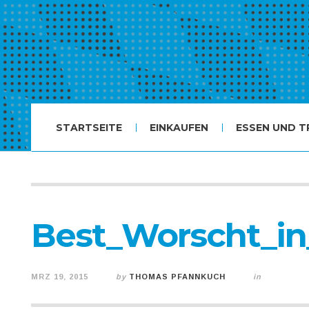
STARTSEITE
EINKAUFEN
ESSEN UND T
Best_Worscht_in
MRZ 19, 2015
by
THOMAS PFANNKUCH
in