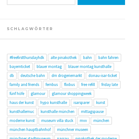
SCHLAGWÖRTER
#freefirstthursdayhdk
alte pinakothek
bahn
bahn fahren
bayernticket
blauer montag
blauer montag kunsthalle
db
deutsche bahn
dm drogeriemarkt
donau-isar-ticket
family and friends
fernbus
flixbus
free refill
friday late
fünf höfe
glamour
glamour shoppingweek
haus der kunst
hypo kunsthalle
isarsparer
kunst
kunsthallemuc
kunsthalle münchen
mittagspause
moderne kunst
museum villa stuck
mvv
münchen
münchen hauptbahnhof
münchner museen
münchner stadtmuseum
passau
pinakothek der moderne