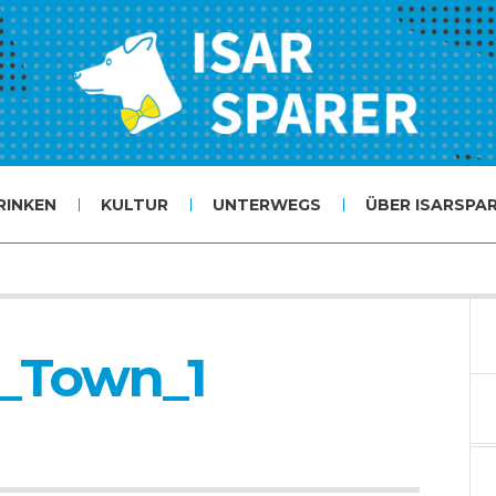
RINKEN
KULTUR
UNTERWEGS
ÜBER ISARSPA
_Town_1