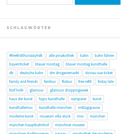
SCHLAGWÖRTER
#freefirstthursdayhdk
alte pinakothek
bahn
bahn fahren
bayernticket
blauer montag
blauer montag kunsthalle
db
deutsche bahn
dm drogeriemarkt
donau-isar-ticket
family and friends
fernbus
flixbus
free refill
friday late
fünf höfe
glamour
glamour shoppingweek
haus der kunst
hypo kunsthalle
isarsparer
kunst
kunsthallemuc
kunsthalle münchen
mittagspause
moderne kunst
museum villa stuck
mvv
münchen
münchen hauptbahnhof
münchner museen
münchner stadtmuseum
passau
pinakothek der moderne