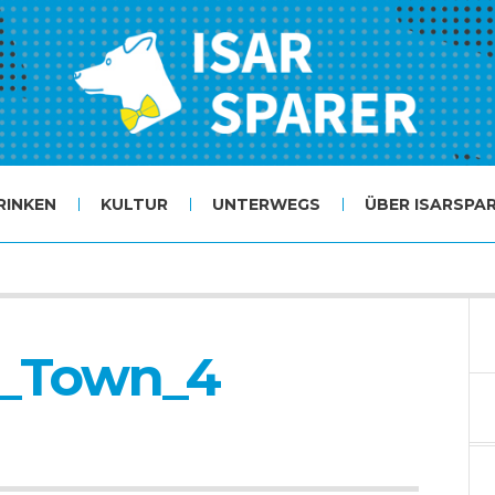
RINKEN
KULTUR
UNTERWEGS
ÜBER ISARSPA
n_Town_4