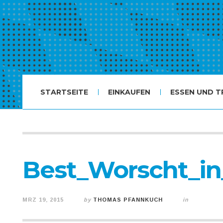
STARTSEITE
EINKAUFEN
ESSEN UND T
Best_Worscht_i
MRZ 19, 2015
by
THOMAS PFANNKUCH
in