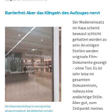
Barrierfrei: Aber das Klingeln des Aufzuges nervt
Der Medieneinsatz
im Haus scheint
bewusst schlicht
gehalten worden zu
sein: An einigen
Stellen werden
originale Film-
Dokumente gezeigt
– ohne Ton. Es ist
sehr leise im
gesamten
Dokuzentrum,
nahezu eine
andächtige Stille.
Aber gut, zum
Die Dauerausstellung ist zweisprachig
Zeitpunkt meines
deutsch/englisch. Die Biblothek mit den