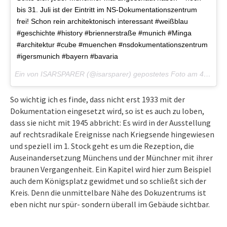
bis 31. Juli ist der Eintritt im NS-Dokumentationszentrum
frei! Schon rein architektonisch interessant #weißblau
#geschichte #history #briennerstraße #munich #Minga
#architektur #cube #muenchen #nsdokumentationszentrum
#igersmunich #bayern #bavaria
Ein von ISARSPARER (@isarsparer) gepostetes Foto am
4. Jun 2015 um 9:20 Uhr
So wichtig ich es finde, dass nicht erst 1933 mit der
Dokumentation eingesetzt wird, so ist es auch zu loben,
dass sie nicht mit 1945 abbricht: Es wird in der Ausstellung
auf rechtsradikale Ereignisse nach Kriegsende hingewiesen
und speziell im 1. Stock geht es um die Rezeption, die
Auseinandersetzung Münchens und der Münchner mit ihrer
braunen Vergangenheit. Ein Kapitel wird hier zum Beispiel
auch dem Königsplatz gewidmet und so schließt sich der
Kreis. Denn die unmittelbare Nähe des Dokuzentrums ist
eben nicht nur spür- sondern überall im Gebäude sichtbar.