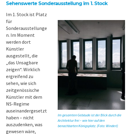
Sehenswerte Sonderausstellung im 1. Stock
Im 1. Stock ist Platz
für
Sonderausstellunge
n. Im Moment
werden dort
Künstler
ausgestellt, die
„das Unsagbare
zeigen“. Wirklich
ergreifend zu
sehen, wie sich
zeitgenössische
Künstler mit dem
NS-Regime
auseinandergesetzt
Im gesamten Gebäude ist der Blick durch die
haben – nicht
Architektur frei – wie hier auf den
auszudenken, was
benachbarten Königsplatz. (Foto: Winderl)
gewesen wäre,