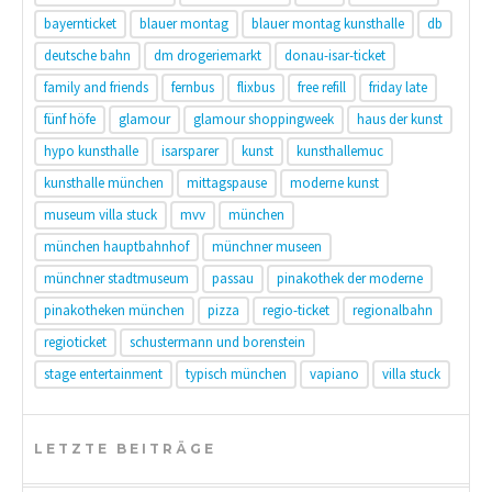
bayernticket
blauer montag
blauer montag kunsthalle
db
deutsche bahn
dm drogeriemarkt
donau-isar-ticket
family and friends
fernbus
flixbus
free refill
friday late
fünf höfe
glamour
glamour shoppingweek
haus der kunst
hypo kunsthalle
isarsparer
kunst
kunsthallemuc
kunsthalle münchen
mittagspause
moderne kunst
museum villa stuck
mvv
münchen
münchen hauptbahnhof
münchner museen
münchner stadtmuseum
passau
pinakothek der moderne
pinakotheken münchen
pizza
regio-ticket
regionalbahn
regioticket
schustermann und borenstein
stage entertainment
typisch münchen
vapiano
villa stuck
LETZTE BEITRÄGE