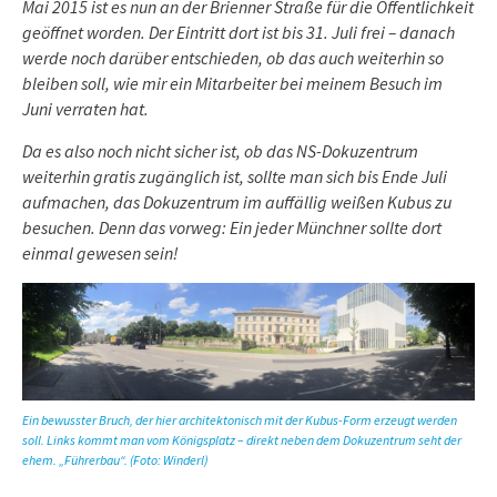
Mai 2015 ist es nun an der Brienner Straße für die Öffentlichkeit
geöffnet worden. Der Eintritt dort ist bis 31. Juli frei – danach
werde noch darüber entschieden, ob das auch weiterhin so
bleiben soll, wie mir ein Mitarbeiter bei meinem Besuch im
Juni verraten hat.
Da es also noch nicht sicher ist, ob das NS-Dokuzentrum
weiterhin gratis zugänglich ist, sollte man sich bis Ende Juli
aufmachen, das Dokuzentrum im auffällig weißen Kubus zu
besuchen. Denn das vorweg: Ein jeder Münchner sollte dort
einmal gewesen sein!
Ein bewusster Bruch, der hier architektonisch mit der Kubus-Form erzeugt werden
soll. Links kommt man vom Königsplatz – direkt neben dem Dokuzentrum seht der
ehem. „Führerbau“. (Foto: Winderl)