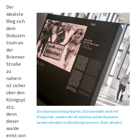
Der
idealste
Weg sich
dem
Dokuzen
trum an
der
Brienner
Straße
zu
nähern
ist sicher
über den
Königspl
atz;
Die Dauerausstellung beginnt 1918 und endet nicht mit
denn
Kriegsende, sondern der NS-Aufstieg und die Rezeption
dieser
werden ebenfalls ins Blickfeld genommen. (Foto: Winderl).
wurde
einst von