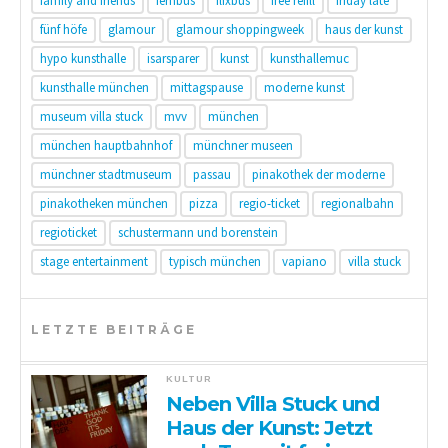
family and friends
fernbus
flixbus
free refill
friday late
fünf höfe
glamour
glamour shoppingweek
haus der kunst
hypo kunsthalle
isarsparer
kunst
kunsthallemuc
kunsthalle münchen
mittagspause
moderne kunst
museum villa stuck
mvv
münchen
münchen hauptbahnhof
münchner museen
münchner stadtmuseum
passau
pinakothek der moderne
pinakotheken münchen
pizza
regio-ticket
regionalbahn
regioticket
schustermann und borenstein
stage entertainment
typisch münchen
vapiano
villa stuck
LETZTE BEITRÄGE
KULTUR
Neben Villa Stuck und
Haus der Kunst: Jetzt