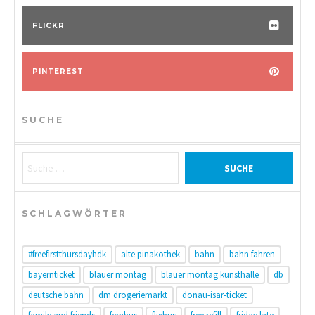
FLICKR
PINTEREST
SUCHE
Suche nach:
SCHLAGWÖRTER
#freefirstthursdayhdk
alte pinakothek
bahn
bahn fahren
bayernticket
blauer montag
blauer montag kunsthalle
db
deutsche bahn
dm drogeriemarkt
donau-isar-ticket