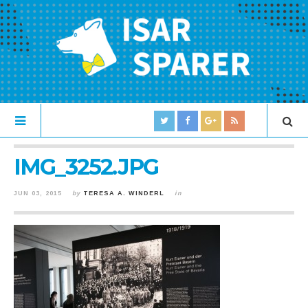
IMG_3252.JPG
JUN 03, 2015
by
TERESA A. WINDERL
in