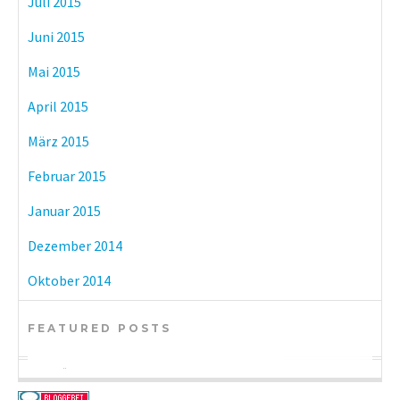
Juli 2015
Juni 2015
Mai 2015
April 2015
März 2015
Februar 2015
Januar 2015
Dezember 2014
Oktober 2014
FEATURED POSTS
BÜCHER
KULTUR
BÜCHER
eBook-Reader im Vergleich: Tolino vs.
Münchner Museen mit freiem Eintritt
DIY-Adventskalender zum kleinen Preis