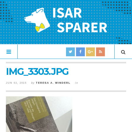
IMG_3303.JPG
JUN 02, 2015
by
TERESA A. WINDERL
in