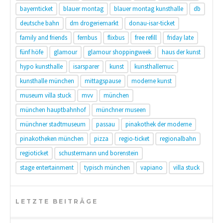
bayernticket
blauer montag
blauer montag kunsthalle
db
deutsche bahn
dm drogeriemarkt
donau-isar-ticket
family and friends
fernbus
flixbus
free refill
friday late
fünf höfe
glamour
glamour shoppingweek
haus der kunst
hypo kunsthalle
isarsparer
kunst
kunsthallemuc
kunsthalle münchen
mittagspause
moderne kunst
museum villa stuck
mvv
münchen
münchen hauptbahnhof
münchner museen
münchner stadtmuseum
passau
pinakothek der moderne
pinakotheken münchen
pizza
regio-ticket
regionalbahn
regioticket
schustermann und borenstein
stage entertainment
typisch münchen
vapiano
villa stuck
LETZTE BEITRÄGE