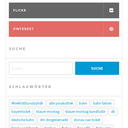
FLICKR
PINTEREST
SUCHE
Suche nach:
SCHLAGWÖRTER
#freefirstthursdayhdk
alte pinakothek
bahn
bahn fahren
bayernticket
blauer montag
blauer montag kunsthalle
db
deutsche bahn
dm drogeriemarkt
donau-isar-ticket