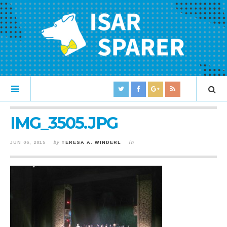
IMG_3505.JPG
JUN 06, 2015
by
TERESA A. WINDERL
in