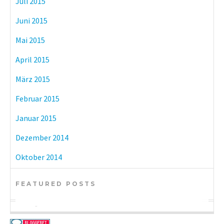
Juli 2015
Juni 2015
Mai 2015
April 2015
März 2015
Februar 2015
Januar 2015
Dezember 2014
Oktober 2014
FEATURED POSTS
BÜCHER
KULTUR
BÜCHER
eBook-Reader im Vergleich: Tolino vs.
Münchner Museen mit freiem Eintritt
DIY-Adventskalender zum kleinen Preis