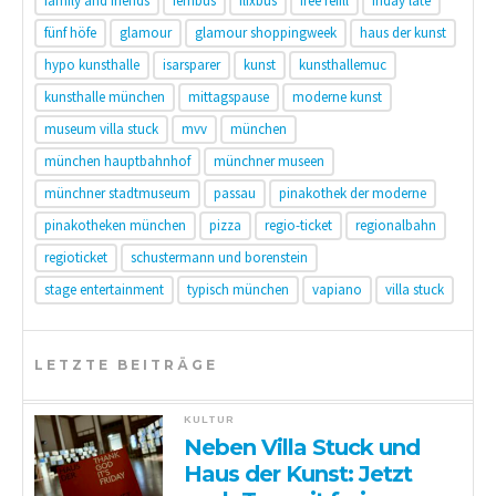
family and friends
fernbus
flixbus
free refill
friday late
fünf höfe
glamour
glamour shoppingweek
haus der kunst
hypo kunsthalle
isarsparer
kunst
kunsthallemuc
kunsthalle münchen
mittagspause
moderne kunst
museum villa stuck
mvv
münchen
münchen hauptbahnhof
münchner museen
münchner stadtmuseum
passau
pinakothek der moderne
pinakotheken münchen
pizza
regio-ticket
regionalbahn
regioticket
schustermann und borenstein
stage entertainment
typisch münchen
vapiano
villa stuck
LETZTE BEITRÄGE
KULTUR
Neben Villa Stuck und
Haus der Kunst: Jetzt