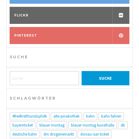
FLICKR
PINTEREST
SUCHE
Suche nach:
SCHLAGWÖRTER
#freefirstthursdayhdk
alte pinakothek
bahn
bahn fahren
bayernticket
blauer montag
blauer montag kunsthalle
db
deutsche bahn
dm drogeriemarkt
donau-isar-ticket