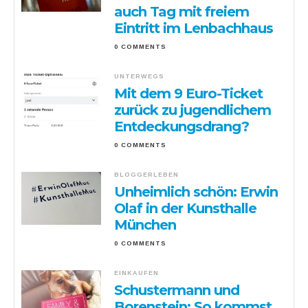
auch Tag mit freiem
Eintritt im Lenbachhaus
0 COMMENTS
UNTERWEGS
Mit dem 9 Euro-Ticket
zurück zu jugendlichem
Entdeckungsdrang?
0 COMMENTS
BLOGGERLEBEN
Unheimlich schön: Erwin
Olaf in der Kunsthalle
München
0 COMMENTS
EINKAUFEN
Schustermann und
Borenstein: So kommst