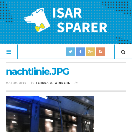
nachtlinie.JPG
MAI 29, 2015
by
TERESA A. WINDERL
in