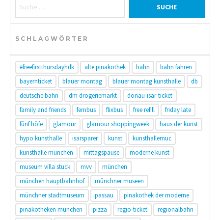
Suche nach:
SCHLAGWÖRTER
#freefirstthursdayhdk
alte pinakothek
bahn
bahn fahren
bayernticket
blauer montag
blauer montag kunsthalle
db
deutsche bahn
dm drogeriemarkt
donau-isar-ticket
family and friends
fernbus
flixbus
free refill
friday late
fünf höfe
glamour
glamour shoppingweek
haus der kunst
hypo kunsthalle
isarsparer
kunst
kunsthallemuc
kunsthalle münchen
mittagspause
moderne kunst
museum villa stuck
mvv
münchen
münchen hauptbahnhof
münchner museen
münchner stadtmuseum
passau
pinakothek der moderne
pinakotheken münchen
pizza
regio-ticket
regionalbahn