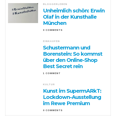
BLOGGERLEBEN
Unheimlich schön: Erwin
Olaf in der Kunsthalle
München
0 COMMENTS
EINKAUFEN
Schustermann und
Borenstein: So kommst
über den Online-Shop
Best Secret rein
1 COMMENT
KULTUR
Kunst im SupermARkT:
Lockdown-Ausstellung
im Rewe Premium
0 COMMENTS