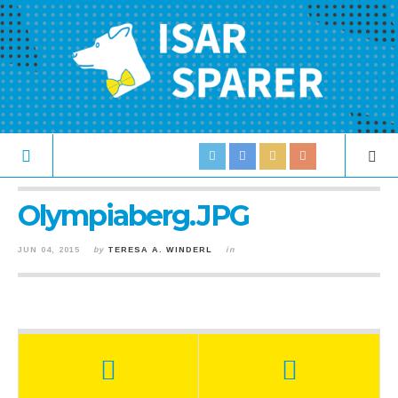
Olympiaberg.JPG
JUN 04, 2015
by
TERESA A. WINDERL
in