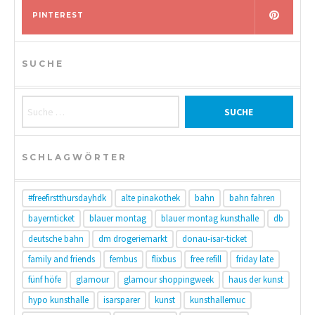
PINTEREST
SUCHE
Suche nach:
SCHLAGWÖRTER
#freefirstthursdayhdk
alte pinakothek
bahn
bahn fahren
bayernticket
blauer montag
blauer montag kunsthalle
db
deutsche bahn
dm drogeriemarkt
donau-isar-ticket
family and friends
fernbus
flixbus
free refill
friday late
fünf höfe
glamour
glamour shoppingweek
haus der kunst
hypo kunsthalle
isarsparer
kunst
kunsthallemuc