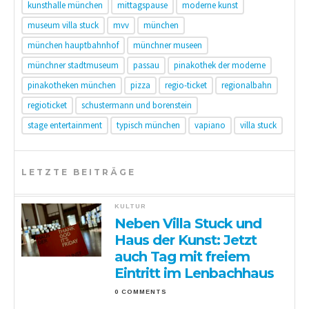
kunsthalle münchen
mittagspause
moderne kunst
museum villa stuck
mvv
münchen
münchen hauptbahnhof
münchner museen
münchner stadtmuseum
passau
pinakothek der moderne
pinakotheken münchen
pizza
regio-ticket
regionalbahn
regioticket
schustermann und borenstein
stage entertainment
typisch münchen
vapiano
villa stuck
LETZTE BEITRÄGE
KULTUR
Neben Villa Stuck und
Haus der Kunst: Jetzt
auch Tag mit freiem
Eintritt im Lenbachhaus
0 COMMENTS