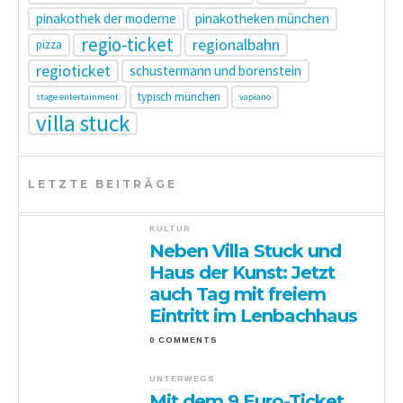
pinakothek der moderne
pinakotheken münchen
regio-ticket
regionalbahn
pizza
regioticket
schustermann und borenstein
typisch münchen
stage entertainment
vapiano
villa stuck
LETZTE BEITRÄGE
KULTUR
Neben Villa Stuck und
Haus der Kunst: Jetzt
auch Tag mit freiem
Eintritt im Lenbachhaus
0 COMMENTS
UNTERWEGS
Mit dem 9 Euro-Ticket