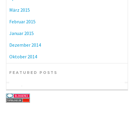
März 2015
Februar 2015
Januar 2015
Dezember 2014
Oktober 2014
FEATURED POSTS
BÜCHER
KULTUR
BÜCHER
eBook-Reader im Vergleich: Tolino vs.
Münchner Museen mit freiem Eintritt
DIY-Adventskalender zum kleinen Preis
Kindle Paperwhite
oder Sparmöglichkeiten beim
Ticketkauf