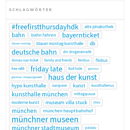
SCHLAGWÖRTER
#freefirstthursdayhdk
alte pinakothek
bayernticket
bahn
bahn fahren
db
blauer montag kunsthalle
blauer montag
deutsche bahn
dm drogeriemarkt
flixbus
donau-isar-ticket
family and friends
fernbus
friday late
free refill
fünf höfe
glamour
haus der kunst
glamour shoppingweek
hypo kunsthalle
kunst
isarsparer
kunsthallemuc
kunsthalle münchen
mittagspause
museum villa stuck
moderne kunst
mvv
münchen
münchen hauptbahnhof
münchner museen
münchner stadtmuseum
passau