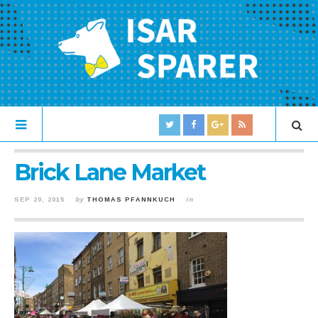
Brick Lane Market
SEP 20, 2015
by
THOMAS PFANNKUCH
in