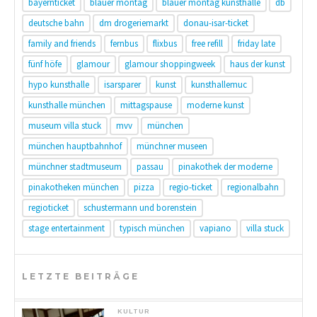
bayernticket
blauer montag
blauer montag kunsthalle
db
deutsche bahn
dm drogeriemarkt
donau-isar-ticket
family and friends
fernbus
flixbus
free refill
friday late
fünf höfe
glamour
glamour shoppingweek
haus der kunst
hypo kunsthalle
isarsparer
kunst
kunsthallemuc
kunsthalle münchen
mittagspause
moderne kunst
museum villa stuck
mvv
münchen
münchen hauptbahnhof
münchner museen
münchner stadtmuseum
passau
pinakothek der moderne
pinakotheken münchen
pizza
regio-ticket
regionalbahn
regioticket
schustermann und borenstein
stage entertainment
typisch münchen
vapiano
villa stuck
LETZTE BEITRÄGE
KULTUR