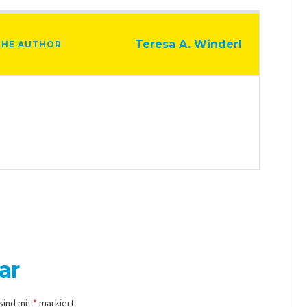
Teresa A. Winderl
THE AUTHOR
ar
sind mit
*
markiert