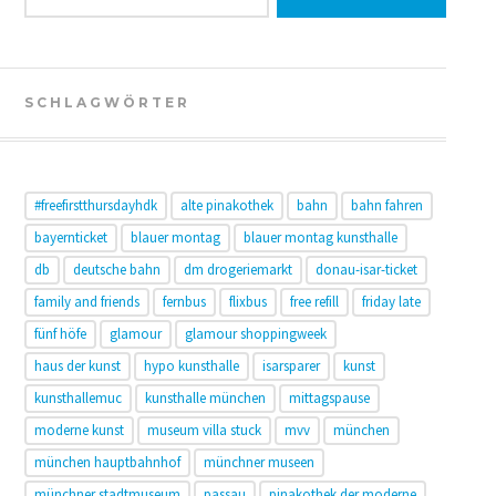
SCHLAGWÖRTER
#freefirstthursdayhdk
alte pinakothek
bahn
bahn fahren
bayernticket
blauer montag
blauer montag kunsthalle
db
deutsche bahn
dm drogeriemarkt
donau-isar-ticket
family and friends
fernbus
flixbus
free refill
friday late
fünf höfe
glamour
glamour shoppingweek
haus der kunst
hypo kunsthalle
isarsparer
kunst
kunsthallemuc
kunsthalle münchen
mittagspause
moderne kunst
museum villa stuck
mvv
münchen
münchen hauptbahnhof
münchner museen
münchner stadtmuseum
passau
pinakothek der moderne