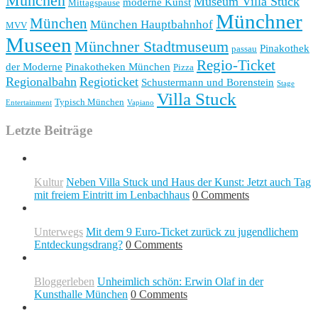
München
Museum Villa Stuck
moderne Kunst
Mittagspause
Münchner
München
München Hauptbahnhof
MVV
Museen
Münchner Stadtmuseum
Pinakothek
passau
Regio-Ticket
der Moderne
Pinakotheken München
Pizza
Regionalbahn
Regioticket
Schustermann und Borenstein
Stage
Villa Stuck
Typisch München
Entertainment
Vapiano
Letzte Beiträge
Kultur
Neben Villa Stuck und Haus der Kunst: Jetzt auch Tag
mit freiem Eintritt im Lenbachhaus
0 Comments
Unterwegs
Mit dem 9 Euro-Ticket zurück zu jugendlichem
Entdeckungsdrang?
0 Comments
Bloggerleben
Unheimlich schön: Erwin Olaf in der
Kunsthalle München
0 Comments