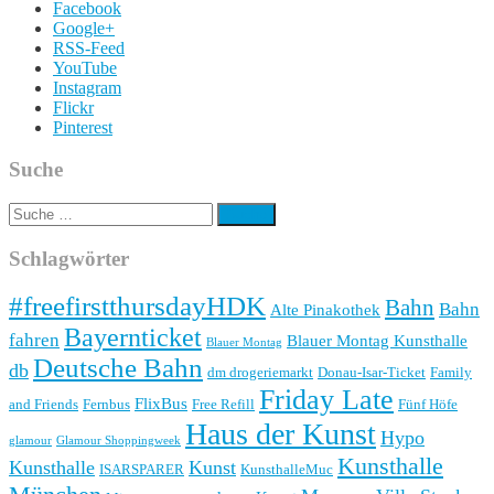
Facebook
Google+
RSS-Feed
YouTube
Instagram
Flickr
Pinterest
Suche
Suche
nach:
Schlagwörter
#freefirstthursdayHDK
Bahn
Bahn
Alte Pinakothek
Bayernticket
fahren
Blauer Montag Kunsthalle
Blauer Montag
Deutsche Bahn
db
dm drogeriemarkt
Donau-Isar-Ticket
Family
Friday Late
FlixBus
and Friends
Fernbus
Free Refill
Fünf Höfe
Haus der Kunst
Hypo
glamour
Glamour Shoppingweek
Kunsthalle
Kunsthalle
Kunst
ISARSPARER
KunsthalleMuc