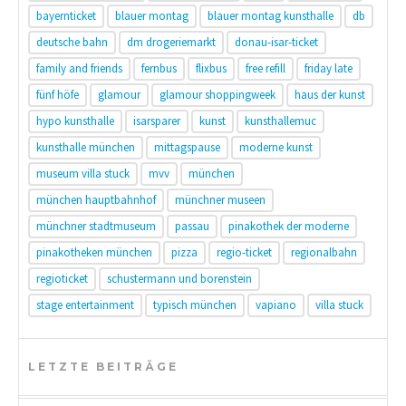
bayernticket
blauer montag
blauer montag kunsthalle
db
deutsche bahn
dm drogeriemarkt
donau-isar-ticket
family and friends
fernbus
flixbus
free refill
friday late
fünf höfe
glamour
glamour shoppingweek
haus der kunst
hypo kunsthalle
isarsparer
kunst
kunsthallemuc
kunsthalle münchen
mittagspause
moderne kunst
museum villa stuck
mvv
münchen
münchen hauptbahnhof
münchner museen
münchner stadtmuseum
passau
pinakothek der moderne
pinakotheken münchen
pizza
regio-ticket
regionalbahn
regioticket
schustermann und borenstein
stage entertainment
typisch münchen
vapiano
villa stuck
LETZTE BEITRÄGE