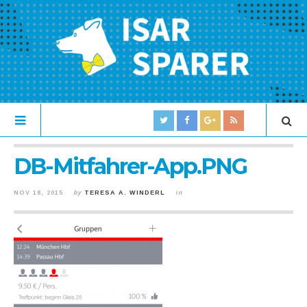
DB-Mitfahrer-App.PNG
NOV 18, 2015
by
TERESA A. WINDERL
in