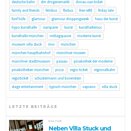
deutsche bahn
dm drogeriemarkt
donau-isar-ticket
family and friends
fernbus
flixbus
free refill
friday late
fünf höfe
glamour
glamour shoppingweek
haus der kunst
hypo kunsthalle
isarsparer
kunst
kunsthallemuc
kunsthalle münchen
mittagspause
moderne kunst
museum villa stuck
mvv
münchen
münchen hauptbahnhof
münchner museen
münchner stadtmuseum
passau
pinakothek der moderne
pinakotheken münchen
pizza
regio-ticket
regionalbahn
regioticket
schustermann und borenstein
stage entertainment
typisch münchen
vapiano
villa stuck
LETZTE BEITRÄGE
KULTUR
Neben Villa Stuck und