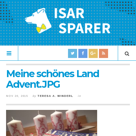
Meine schönes Land
Advent.JPG
NOV 20, 2015
by
TERESA A. WINDERL
in