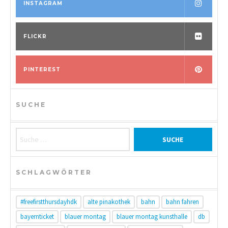
INSTAGRAM
FLICKR
PINTEREST
SUCHE
Suche nach:
SCHLAGWÖRTER
#freefirstthursdayhdk
alte pinakothek
bahn
bahn fahren
bayernticket
blauer montag
blauer montag kunsthalle
db