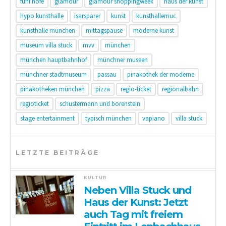
fünf höfe
glamour
glamour shoppingweek
haus der kunst
hypo kunsthalle
isarsparer
kunst
kunsthallemuc
kunsthalle münchen
mittagspause
moderne kunst
museum villa stuck
mvv
münchen
münchen hauptbahnhof
münchner museen
münchner stadtmuseum
passau
pinakothek der moderne
pinakotheken münchen
pizza
regio-ticket
regionalbahn
regioticket
schustermann und borenstein
stage entertainment
typisch münchen
vapiano
villa stuck
LETZTE BEITRÄGE
KULTUR
Neben Villa Stuck und
Haus der Kunst: Jetzt
auch Tag mit freiem