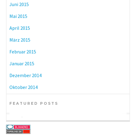
Juni 2015
Mai 2015
April 2015
März 2015
Februar 2015
Januar 2015
Dezember 2014
Oktober 2014
FEATURED POSTS
BÜCHER
KULTUR
BÜCHER
eBook-Reader im Vergleich: Tolino vs.
Münchner Museen mit freiem Eintritt
DIY-Adventskalender zum kleinen Preis
Kindle Paperwhite
oder Sparmöglichkeiten beim