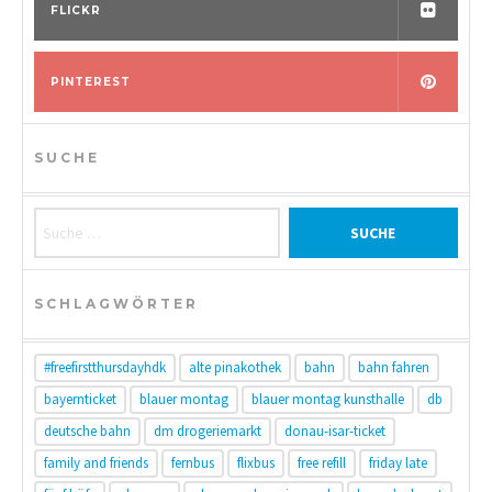
FLICKR
PINTEREST
SUCHE
Suche nach:
SCHLAGWÖRTER
#freefirstthursdayhdk
alte pinakothek
bahn
bahn fahren
bayernticket
blauer montag
blauer montag kunsthalle
db
deutsche bahn
dm drogeriemarkt
donau-isar-ticket
family and friends
fernbus
flixbus
free refill
friday late