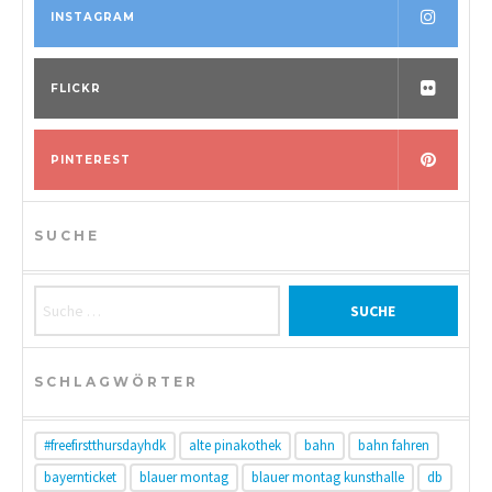
INSTAGRAM
FLICKR
PINTEREST
SUCHE
Suche nach:
SCHLAGWÖRTER
#freefirstthursdayhdk
alte pinakothek
bahn
bahn fahren
bayernticket
blauer montag
blauer montag kunsthalle
db