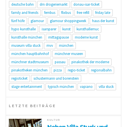
deutsche bahn
dm drogeriemarkt
donau-isar-ticket
family and friends
fernbus
flixbus
free refill
friday late
fünf höfe
glamour
glamour shoppingweek
haus der kunst
hypo kunsthalle
isarsparer
kunst
kunsthallemuc
kunsthalle münchen
mittagspause
moderne kunst
museum villa stuck
mvv
münchen
münchen hauptbahnhof
münchner museen
münchner stadtmuseum
passau
pinakothek der moderne
pinakotheken münchen
pizza
regio-ticket
regionalbahn
regioticket
schustermann und borenstein
stage entertainment
typisch münchen
vapiano
villa stuck
LETZTE BEITRÄGE
KULTUR