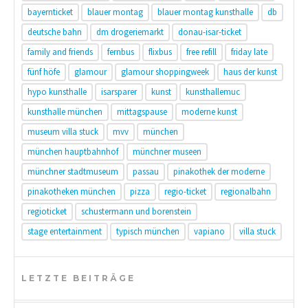
bayernticket
blauer montag
blauer montag kunsthalle
db
deutsche bahn
dm drogeriemarkt
donau-isar-ticket
family and friends
fernbus
flixbus
free refill
friday late
fünf höfe
glamour
glamour shoppingweek
haus der kunst
hypo kunsthalle
isarsparer
kunst
kunsthallemuc
kunsthalle münchen
mittagspause
moderne kunst
museum villa stuck
mvv
münchen
münchen hauptbahnhof
münchner museen
münchner stadtmuseum
passau
pinakothek der moderne
pinakotheken münchen
pizza
regio-ticket
regionalbahn
regioticket
schustermann und borenstein
stage entertainment
typisch münchen
vapiano
villa stuck
LETZTE BEITRÄGE