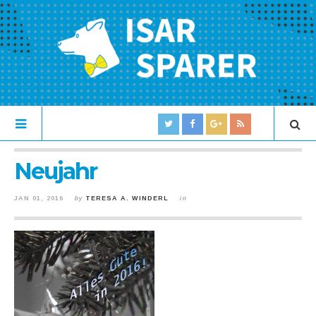
Neujahr
JAN 01, 2016
by
TERESA A. WINDERL
in