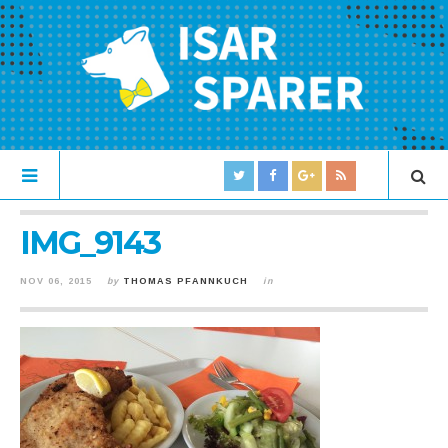
IMG_9143
NOV 06, 2015
by
THOMAS PFANNKUCH
in