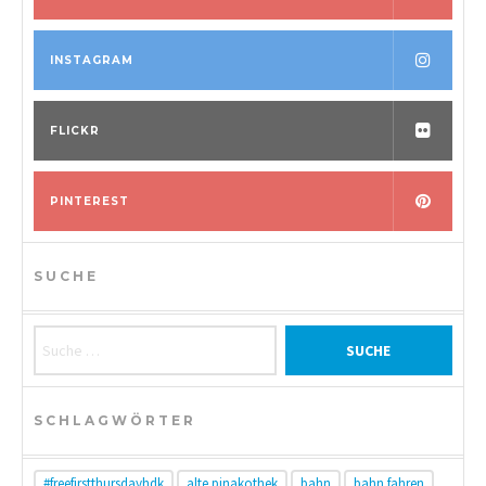
INSTAGRAM
FLICKR
PINTEREST
SUCHE
Suche nach:
SCHLAGWÖRTER
#freefirstthursdayhdk
alte pinakothek
bahn
bahn fahren