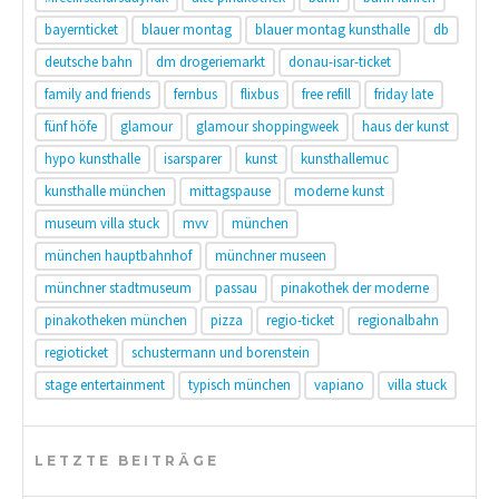
bayernticket
blauer montag
blauer montag kunsthalle
db
deutsche bahn
dm drogeriemarkt
donau-isar-ticket
family and friends
fernbus
flixbus
free refill
friday late
fünf höfe
glamour
glamour shoppingweek
haus der kunst
hypo kunsthalle
isarsparer
kunst
kunsthallemuc
kunsthalle münchen
mittagspause
moderne kunst
museum villa stuck
mvv
münchen
münchen hauptbahnhof
münchner museen
münchner stadtmuseum
passau
pinakothek der moderne
pinakotheken münchen
pizza
regio-ticket
regionalbahn
regioticket
schustermann und borenstein
stage entertainment
typisch münchen
vapiano
villa stuck
LETZTE BEITRÄGE