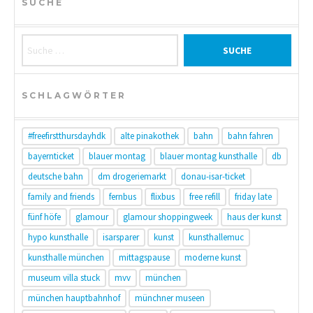
SUCHE
Suche nach:
SCHLAGWÖRTER
#freefirstthursdayhdk
alte pinakothek
bahn
bahn fahren
bayernticket
blauer montag
blauer montag kunsthalle
db
deutsche bahn
dm drogeriemarkt
donau-isar-ticket
family and friends
fernbus
flixbus
free refill
friday late
fünf höfe
glamour
glamour shoppingweek
haus der kunst
hypo kunsthalle
isarsparer
kunst
kunsthallemuc
kunsthalle münchen
mittagspause
moderne kunst
museum villa stuck
mvv
münchen
münchen hauptbahnhof
münchner museen