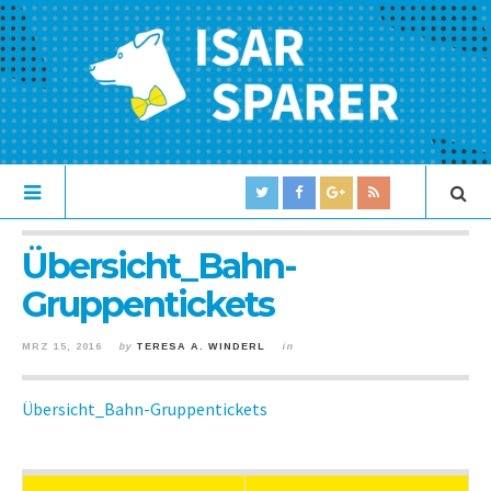
Übersicht_Bahn-
Gruppentickets
MRZ 15, 2016
by
TERESA A. WINDERL
in
Übersicht_Bahn-Gruppentickets