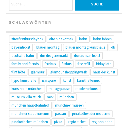
Suche nach:
SCHLAGWÖRTER
#freefirstthursdayhdk
alte pinakothek
bahn
bahn fahren
bayernticket
blauer montag
blauer montag kunsthalle
db
deutsche bahn
dm drogeriemarkt
donau-isar-ticket
family and friends
fernbus
flixbus
free refill
friday late
fünf höfe
glamour
glamour shoppingweek
haus der kunst
hypo kunsthalle
isarsparer
kunst
kunsthallemuc
kunsthalle münchen
mittagspause
moderne kunst
museum villa stuck
mvv
münchen
münchen hauptbahnhof
münchner museen
münchner stadtmuseum
passau
pinakothek der moderne
pinakotheken münchen
pizza
regio-ticket
regionalbahn