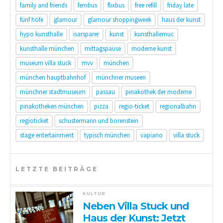
family and friends
fernbus
flixbus
free refill
friday late
fünf höfe
glamour
glamour shoppingweek
haus der kunst
hypo kunsthalle
isarsparer
kunst
kunsthallemuc
kunsthalle münchen
mittagspause
moderne kunst
museum villa stuck
mvv
münchen
münchen hauptbahnhof
münchner museen
münchner stadtmuseum
passau
pinakothek der moderne
pinakotheken münchen
pizza
regio-ticket
regionalbahn
regioticket
schustermann und borenstein
stage entertainment
typisch münchen
vapiano
villa stuck
LETZTE BEITRÄGE
KULTUR
Neben Villa Stuck und
Haus der Kunst: Jetzt