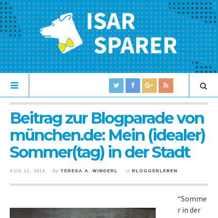
Beitrag zur Blogparade von
münchen.de: Mein (idealer)
Sommer(tag) in der Stadt
AUG 11, 2016
by
TERESA A. WINDERL
in
BLOGGERLEBEN
“Somme
r in der