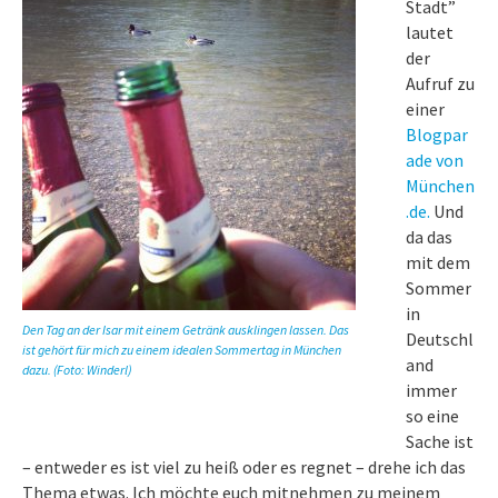
Stadt”
lautet
der
Aufruf zu
einer
Blogpar
ade von
München
.de.
Und
da das
mit dem
Sommer
in
Den Tag an der Isar mit einem Getränk ausklingen lassen. Das
Deutschl
ist gehört für mich zu einem idealen Sommertag in München
and
dazu. (Foto: Winderl)
immer
so eine
Sache ist
– entweder es ist viel zu heiß oder es regnet – drehe ich das
Thema etwas. Ich möchte euch mitnehmen zu meinem