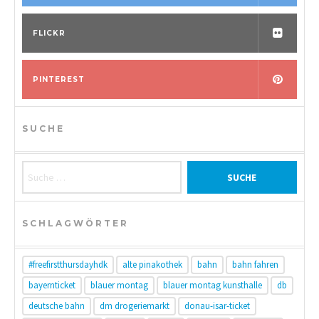
FLICKR
PINTEREST
SUCHE
Suche nach:
SCHLAGWÖRTER
#freefirstthursdayhdk
alte pinakothek
bahn
bahn fahren
bayernticket
blauer montag
blauer montag kunsthalle
db
deutsche bahn
dm drogeriemarkt
donau-isar-ticket