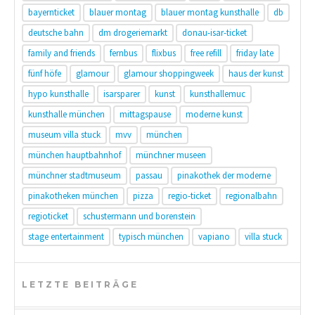
bayernticket
blauer montag
blauer montag kunsthalle
db
deutsche bahn
dm drogeriemarkt
donau-isar-ticket
family and friends
fernbus
flixbus
free refill
friday late
fünf höfe
glamour
glamour shoppingweek
haus der kunst
hypo kunsthalle
isarsparer
kunst
kunsthallemuc
kunsthalle münchen
mittagspause
moderne kunst
museum villa stuck
mvv
münchen
münchen hauptbahnhof
münchner museen
münchner stadtmuseum
passau
pinakothek der moderne
pinakotheken münchen
pizza
regio-ticket
regionalbahn
regioticket
schustermann und borenstein
stage entertainment
typisch münchen
vapiano
villa stuck
LETZTE BEITRÄGE