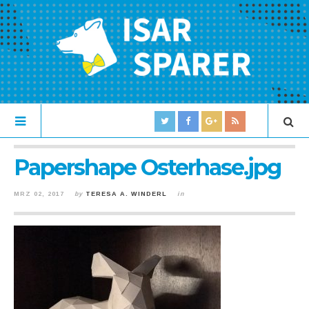
Papershape Osterhase.jpg
MRZ 02, 2017
by
TERESA A. WINDERL
in