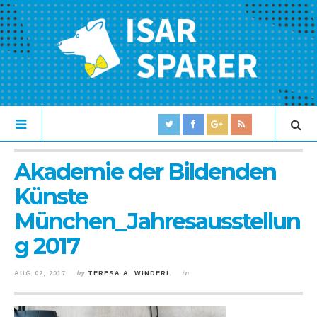
Akademie der Bildenden
Künste
München_Jahresausstellun
g 2017
AUG 02, 2017
by
TERESA A. WINDERL
in