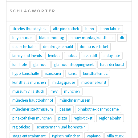
SCHLAGWÖRTER
#freefirstthursdayhdk
alte pinakothek
bahn
bahn fahren
bayernticket
blauer montag
blauer montag kunsthalle
db
deutsche bahn
dm drogeriemarkt
donau-isar-ticket
family and friends
fernbus
flixbus
free refill
friday late
fünf höfe
glamour
glamour shoppingweek
haus der kunst
hypo kunsthalle
isarsparer
kunst
kunsthallemuc
kunsthalle münchen
mittagspause
moderne kunst
museum villa stuck
mvv
münchen
münchen hauptbahnhof
münchner museen
münchner stadtmuseum
passau
pinakothek der moderne
pinakotheken münchen
pizza
regio-ticket
regionalbahn
regioticket
schustermann und borenstein
stage entertainment
typisch münchen
vapiano
villa stuck