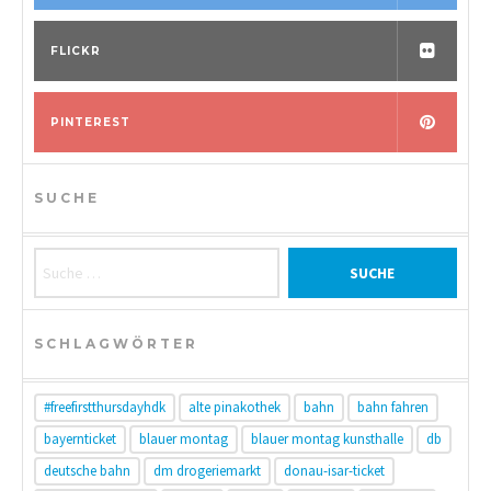
FLICKR
PINTEREST
SUCHE
Suche nach:
SCHLAGWÖRTER
#freefirstthursdayhdk
alte pinakothek
bahn
bahn fahren
bayernticket
blauer montag
blauer montag kunsthalle
db
deutsche bahn
dm drogeriemarkt
donau-isar-ticket