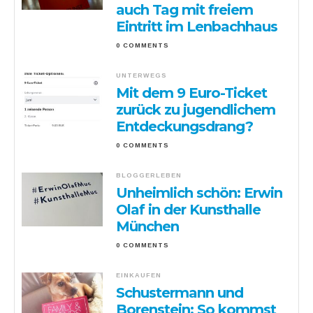
auch Tag mit freiem
Eintritt im Lenbachhaus
0 COMMENTS
UNTERWEGS
Mit dem 9 Euro-Ticket
zurück zu jugendlichem
Entdeckungsdrang?
0 COMMENTS
BLOGGERLEBEN
Unheimlich schön: Erwin
Olaf in der Kunsthalle
München
0 COMMENTS
EINKAUFEN
Schustermann und
Borenstein: So kommst