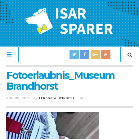
Fotoerlaubnis_Museum
Brandhorst
AUG 02, 2017
by
TERESA A. WINDERL
in