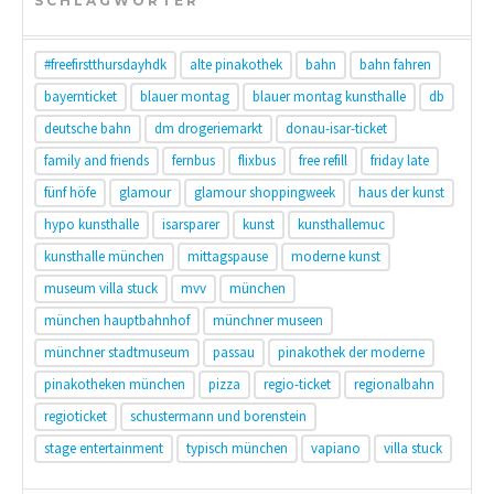
SCHLAGWÖRTER
#freefirstthursdayhdk
alte pinakothek
bahn
bahn fahren
bayernticket
blauer montag
blauer montag kunsthalle
db
deutsche bahn
dm drogeriemarkt
donau-isar-ticket
family and friends
fernbus
flixbus
free refill
friday late
fünf höfe
glamour
glamour shoppingweek
haus der kunst
hypo kunsthalle
isarsparer
kunst
kunsthallemuc
kunsthalle münchen
mittagspause
moderne kunst
museum villa stuck
mvv
münchen
münchen hauptbahnhof
münchner museen
münchner stadtmuseum
passau
pinakothek der moderne
pinakotheken münchen
pizza
regio-ticket
regionalbahn
regioticket
schustermann und borenstein
stage entertainment
typisch münchen
vapiano
villa stuck