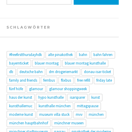
SCHLAGWÖRTER
#freefirstthursdayhdk
alte pinakothek
bahn
bahn fahren
bayernticket
blauer montag
blauer montag kunsthalle
db
deutsche bahn
dm drogeriemarkt
donau-isar-ticket
family and friends
fernbus
flixbus
free refill
friday late
fünf höfe
glamour
glamour shoppingweek
haus der kunst
hypo kunsthalle
isarsparer
kunst
kunsthallemuc
kunsthalle münchen
mittagspause
moderne kunst
museum villa stuck
mvv
münchen
münchen hauptbahnhof
münchner museen
münchner stadtmuseum
passau
pinakothek der moderne