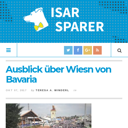
Ausblick über Wiesn von
Bavaria
OKT 07, 2017
by
TERESA A. WINDERL
in