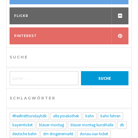
FLICKR
PINTEREST
SUCHE
Suche nach:
SCHLAGWÖRTER
#freefirstthursdayhdk
alte pinakothek
bahn
bahn fahren
bayernticket
blauer montag
blauer montag kunsthalle
db
deutsche bahn
dm drogeriemarkt
donau-isar-ticket