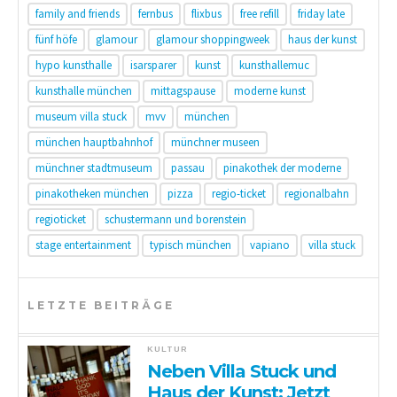
family and friends
fernbus
flixbus
free refill
friday late
fünf höfe
glamour
glamour shoppingweek
haus der kunst
hypo kunsthalle
isarsparer
kunst
kunsthallemuc
kunsthalle münchen
mittagspause
moderne kunst
museum villa stuck
mvv
münchen
münchen hauptbahnhof
münchner museen
münchner stadtmuseum
passau
pinakothek der moderne
pinakotheken münchen
pizza
regio-ticket
regionalbahn
regioticket
schustermann und borenstein
stage entertainment
typisch münchen
vapiano
villa stuck
LETZTE BEITRÄGE
KULTUR
Neben Villa Stuck und
Haus der Kunst: Jetzt