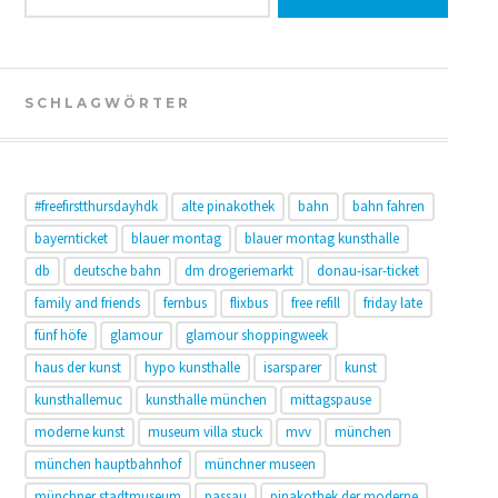
SCHLAGWÖRTER
#freefirstthursdayhdk
alte pinakothek
bahn
bahn fahren
bayernticket
blauer montag
blauer montag kunsthalle
db
deutsche bahn
dm drogeriemarkt
donau-isar-ticket
family and friends
fernbus
flixbus
free refill
friday late
fünf höfe
glamour
glamour shoppingweek
haus der kunst
hypo kunsthalle
isarsparer
kunst
kunsthallemuc
kunsthalle münchen
mittagspause
moderne kunst
museum villa stuck
mvv
münchen
münchen hauptbahnhof
münchner museen
münchner stadtmuseum
passau
pinakothek der moderne