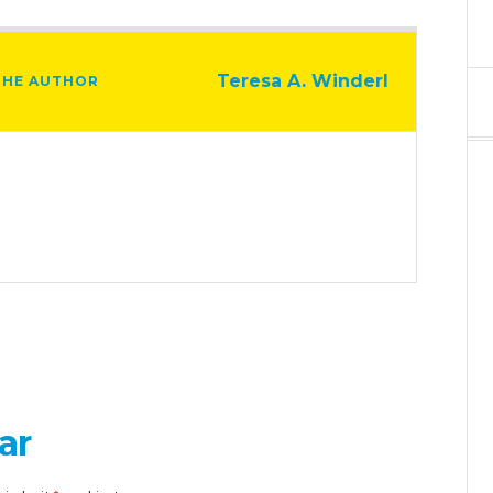
Teresa A. Winderl
THE AUTHOR
ar