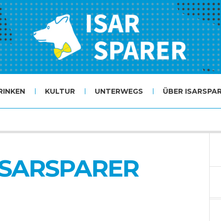
RINKEN
KULTUR
UNTERWEGS
ÜBER ISARSPA
_ISARSPARER