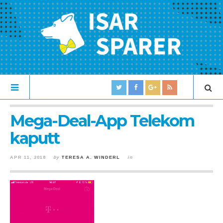
Mega-Deal-App Telekom
kaputt
APR 11, 2018
by
TERESA A. WINDERL
in