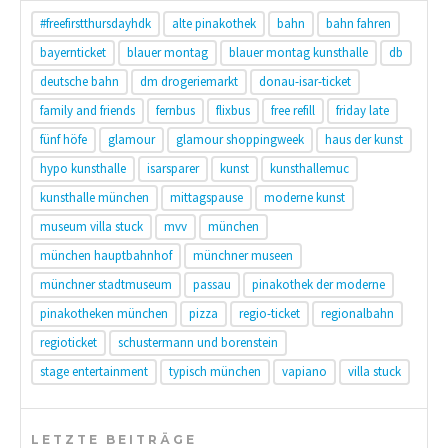
#freefirstthursdayhdk
alte pinakothek
bahn
bahn fahren
bayernticket
blauer montag
blauer montag kunsthalle
db
deutsche bahn
dm drogeriemarkt
donau-isar-ticket
family and friends
fernbus
flixbus
free refill
friday late
fünf höfe
glamour
glamour shoppingweek
haus der kunst
hypo kunsthalle
isarsparer
kunst
kunsthallemuc
kunsthalle münchen
mittagspause
moderne kunst
museum villa stuck
mvv
münchen
münchen hauptbahnhof
münchner museen
münchner stadtmuseum
passau
pinakothek der moderne
pinakotheken münchen
pizza
regio-ticket
regionalbahn
regioticket
schustermann und borenstein
stage entertainment
typisch münchen
vapiano
villa stuck
LETZTE BEITRÄGE