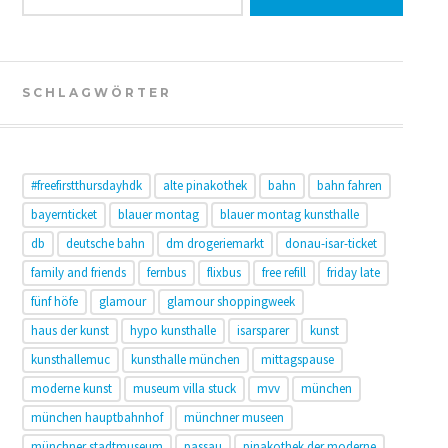
SCHLAGWÖRTER
#freefirstthursdayhdk
alte pinakothek
bahn
bahn fahren
bayernticket
blauer montag
blauer montag kunsthalle
db
deutsche bahn
dm drogeriemarkt
donau-isar-ticket
family and friends
fernbus
flixbus
free refill
friday late
fünf höfe
glamour
glamour shoppingweek
haus der kunst
hypo kunsthalle
isarsparer
kunst
kunsthallemuc
kunsthalle münchen
mittagspause
moderne kunst
museum villa stuck
mvv
münchen
münchen hauptbahnhof
münchner museen
münchner stadtmuseum
passau
pinakothek der moderne