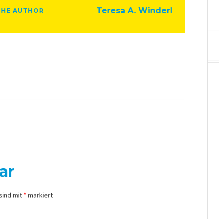
Teresa A. Winderl
THE AUTHOR
ar
sind mit
*
markiert