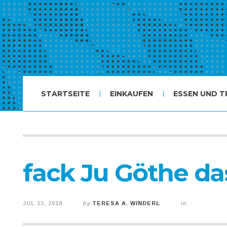
STARTSEITE
EINKAUFEN
ESSEN UND T
fack Ju Göthe da
JUL 13, 2018
by
TERESA A. WINDERL
in