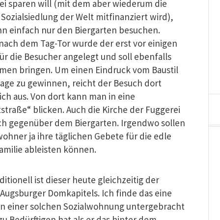
ei sparen will (mit dem aber wiederum die
 Sozialsiedlung der Welt mitfinanziert wird),
nn einfach nur den Biergarten besuchen.
 nach dem Tag-Tor wurde der erst vor einigen
ür die Besucher angelegt und soll ebenfalls
men bringen. Um einen Eindruck vom Baustil
lage zu gewinnen, reicht der Besuch dort
ich aus. Von dort kann man in eine
straße“ blicken. Auch die Kirche der Fuggerei
eich gegenüber dem Biergarten. Irgendwo sollen
ohner ja ihre täglichen Gebete für die edle
familie ableisten können.
itionell ist dieser heute gleichzeitig der
s Augsburger Domkapitels. Ich finde das eine
t in einer solchen Sozialwohnung untergebracht
zu Bedürftigen hat als er das hinter dem