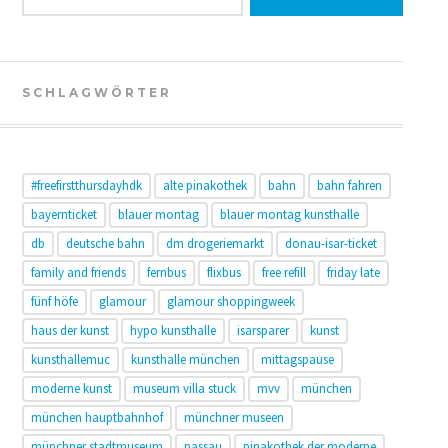
SCHLAGWÖRTER
#freefirstthursdayhdk
alte pinakothek
bahn
bahn fahren
bayernticket
blauer montag
blauer montag kunsthalle
db
deutsche bahn
dm drogeriemarkt
donau-isar-ticket
family and friends
fernbus
flixbus
free refill
friday late
fünf höfe
glamour
glamour shoppingweek
haus der kunst
hypo kunsthalle
isarsparer
kunst
kunsthallemuc
kunsthalle münchen
mittagspause
moderne kunst
museum villa stuck
mvv
münchen
münchen hauptbahnhof
münchner museen
münchner stadtmuseum
passau
pinakothek der moderne