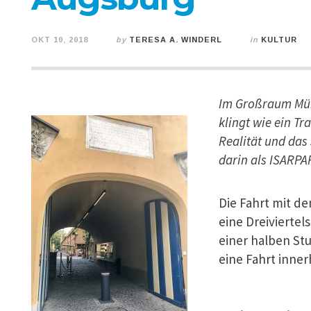
OKT 10, 2018
by
TERESA A. WINDERL
in
KULTUR
Im Großraum Mün
klingt wie ein Tr
Realität und das 
darin als ISARP
Die Fahrt mit d
eine Dreiviertel
einer halben S
eine
Fahrt inne