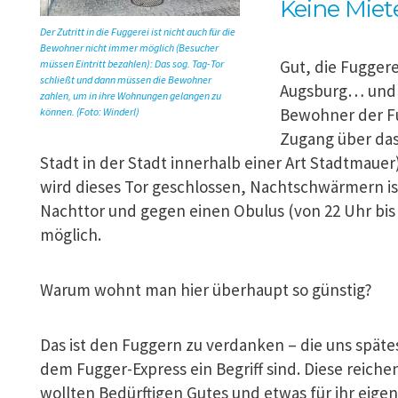
Keine Miet
Der Zutritt in die Fuggerei ist nicht auch für die
Bewohner nicht immer möglich (Besucher
Gut, die Fuggere
müssen Eintritt bezahlen): Das sog. Tag-Tor
schließt und dann müssen die Bewohner
Augsburg… und 
zahlen, um in ihre Wohnungen gelangen zu
Bewohner der Fu
können. (Foto: Winderl)
Zugang über das 
Stadt in der Stadt innerhalb einer Art Stadtmaue
wird dieses Tor geschlossen, Nachtschwärmern i
Nachttor und gegen einen Obulus (von 22 Uhr bis 
möglich.
Warum wohnt man hier überhaupt so günstig?
Das ist den Fuggern zu verdanken – die uns spätes
dem Fugger-Express ein Begriff sind. Diese reiche
wollten Bedürftigen Gutes und etwas für ihr eige