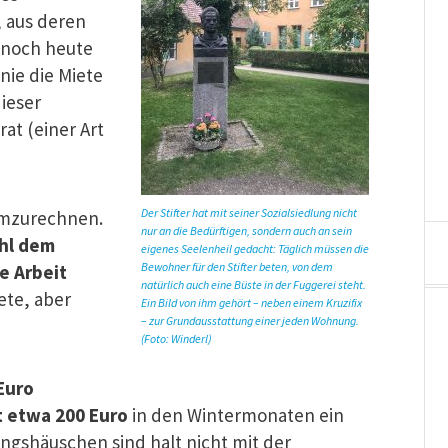
, aus deren
 noch heute
nie die Miete
ieser
rat (einer Art
Der Stifter hat mit seiner Sozialsiedlung nicht
 umzurechnen.
nur an die Bedürftigen, sondern auch an sein
ohl dem
eigenes Seelenheil gedacht: Täglich müssen die
Bewohner für den Stifter beten, von dem
e Arbeit
natürlich auch eine Büste in der Fuggerei steht.
iete, aber
Ein Bild von ihm gehört – neben einem Kruzifix
– zur Grundausstattung einer jeden Wohnung.
(Foto: Winderl)
Euro
t etwa 200 Euro
in den Wintermonaten ein
ngshäuschen sind halt nicht mit der