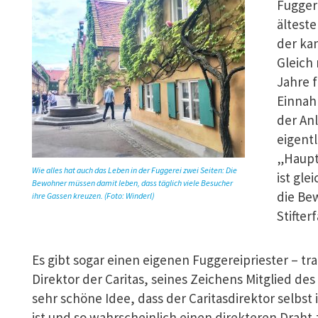
Fugger
älteste
der ka
Gleich
Jahre f
Einnah
der An
eigentl
„Haupt
Wie alles hat auch das Leben in der Fuggerei zwei Seiten: Die
ist gl
Bewohner müssen damit leben, dass täglich viele Besucher
die Bew
ihre Gassen kreuzen. (Foto: Winderl)
Stifter
Es gibt sogar einen eigenen Fuggereipriester – trad
Direktor der Caritas, seines Zeichens Mitglied de
sehr schöne Idee, dass der Caritasdirektor selbs
ist und so wahrscheinlich einen direkteren Draht 